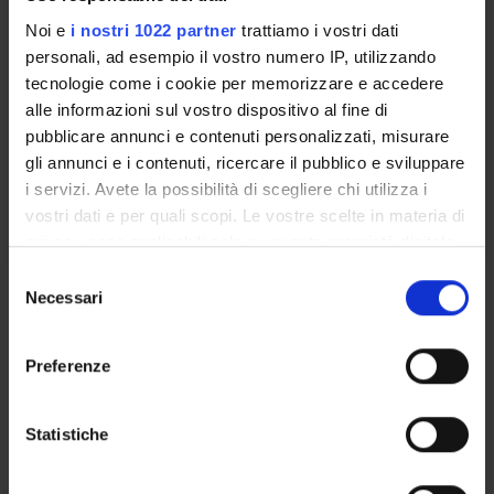
1
Noi e
i nostri 1022 partner
trattiamo i vostri dati
personali, ad esempio il vostro numero IP, utilizzando
Period
tecnologie come i cookie per memorizzare e accedere
FISIO VI 2^ anno - 1^semestre
alle informazioni sul vostro dispositivo al fine di
Academic staff
pubblicare annunci e contenuti personalizzati, misurare
Massimo Piacentino
gli annunci e i contenuti, ricercare il pubblico e sviluppare
i servizi. Avete la possibilità di scegliere chi utilizza i
Lessons timetable
vostri dati e per quali scopi. Le vostre scelte in materia di
privacy sono applicabili solo su questa proprietà digitale
in cui avete effettuato le vostre scelte. È possibile
S
Learning outcomes
modificare o revocare il proprio consenso in qualsiasi
Necessari
e
momento dalla Dichiarazione sui cookie o facendo clic
l
Provide basic knowledge in neurology, neurotraumatology and
sull'icona di attivazione della privacy.
e
neuroimaging, clinical neurophysiology, treatment
Preferenze
z
methodology for neurological disorders and chronic
Con il tuo consenso, vorremmo anche:
i
disabilities. MODULE: NEUROLOGY Define and describe the
raccogliere informazioni sulla tua posizione
o
Statistiche
syndromes and pathologies affecting the CNS and peripheral
geografica, con un'approssimazione di qualche
n
of rehabilitative interest. Provide some semeiotics of the most
metro,
e