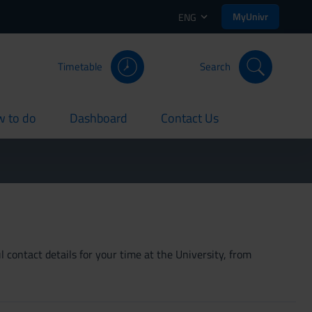
MyUnivr
ENG
Timetable
Search
 to do
Dashboard
Contact Us
rent
current
current
 contact details for your time at the University, from