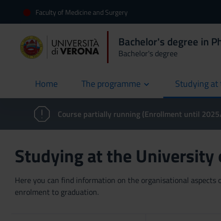
Faculty of Medicine and Surgery
Bachelor's degree in P
Bachelor's degree
Home
The programme
Studying at 
current
Course partially running (Enrollment until 202
Studying at the University
Here you can find information on the organisational aspects of
enrolment to graduation.