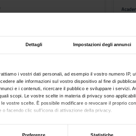
f
Academ
Frances
etable
Less
Dettagli
Impostazioni degli annunci
tcomes
edge about manual therapy strategies in musculoskeletal disorder
nce-based physiotherapy, inferential statistics in clinical researc
rattiamo i vostri dati personali, ad esempio il vostro numero IP, 
DULE: ADVANCED MANUAL THERAPY STRATEGIES IN MUSCULO-SKEL
dere alle informazioni sul vostro dispositivo al fine di pubblica
pplication of specific techniques of manual therapy, indications/co
nunci e i contenuti, ricercare il pubblico e sviluppare i servizi. A
order to choose the most effective method with an EBP approach.
r quali scopi. Le vostre scelte in materia di privacy sono applicabi
RTS PHYSIOTHERAPY Know the assessment and intervention strat
to le vostre scelte. È possibile modificare o revocare il proprio 
 to sports activities, paying attention to gesture-specific dysfunct
 o facendo clic sull'icona di attivazione della privacy.
se of severe conditions. MODULE: PHYSIOTHERAPY METHODOLOGY 
different types of studies and research questions (descriptive, etio
mo anche:
f systematic review, meta-analysis and guidelines. Consolidate t
oni sulla tua posizione geografica, con un'approssimazione di qu
Preferenze
Statistiche