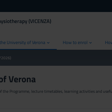
hysiotherapy (VICENZA)
the University of Verona
How to enrol
How
cur
5/2026)
 of Verona
 the Programme, lecture timetables, learning activities and useful