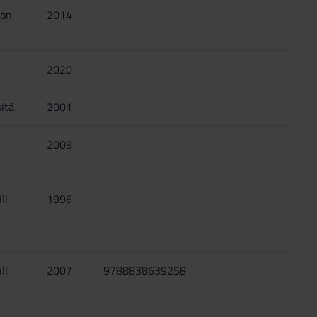
son
2014
2020
ità
2001
2009
ll
1996
,
ll
2007
9788838639258