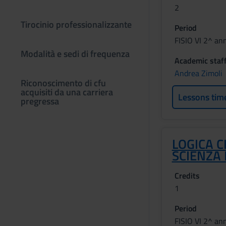
2
Tirocinio professionalizzante
Period
FISIO VI 2^ an
Modalità e sedi di frequenza
Academic staf
Andrea Zimoli
Riconoscimento di cfu
acquisiti da una carriera
Lessons tim
pregressa
LOGICA C
SCIENZA 
Credits
1
Period
FISIO VI 2^ an