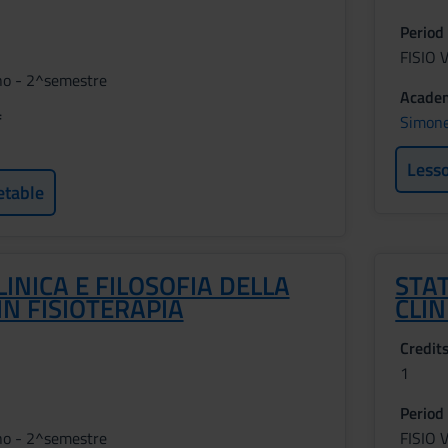
Period
FISIO 
no - 2^semestre
Academ
f
Simone
Less
etable
LINICA E FILOSOFIA DELLA
STAT
IN FISIOTERAPIA
CLIN
Credit
1
Period
no - 2^semestre
FISIO 