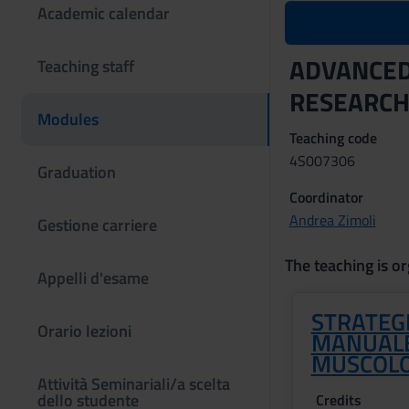
Academic calendar
ADVANCED
Teaching staff
RESEARCH
Modules
Teaching code
4S007306
Graduation
Coordinator
Andrea Zimoli
Gestione carriere
The teaching is or
Appelli d'esame
STRATEGI
Orario lezioni
MANUALE
MUSCOLO
Attività Seminariali/a scelta
dello studente
Credits