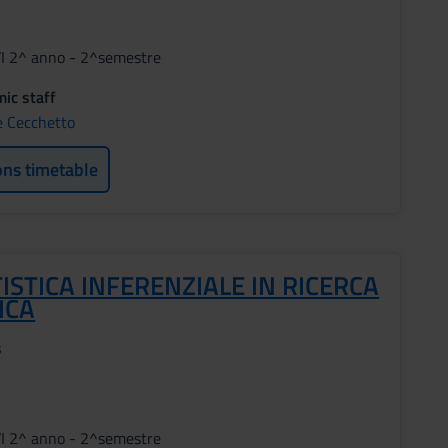
VI 2^ anno - 2^semestre
ic staff
 Cecchetto
ons timetable
ISTICA INFERENZIALE IN RICERCA
ICA
s
VI 2^ anno - 2^semestre