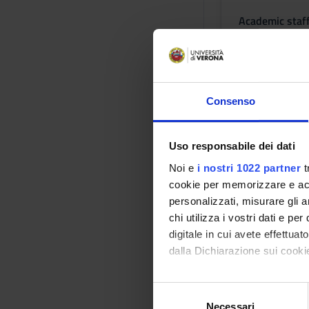
Academic staf
Franco Pilotto
Lessons tim
Consenso
Learning ou
Uso responsabile dei dati
Provide basic knowl
methodology of evide
Noi e
i nostri 1022 partner
t
physiotherapy. MO
cookie per memorizzare e acce
procedures for the a
personalizzati, misurare gli an
manual therapy in 
chi utilizza i vostri dati e pe
METHODOLOGY OF SPO
digitale in cui avete effettua
dysfunctions related
dalla Dichiarazione sui cookie
intervention in ca
Based Practice, the 
Con il tuo consenso, vorrem
S
Know the concepts o
raccogliere informazi
Necessari
e