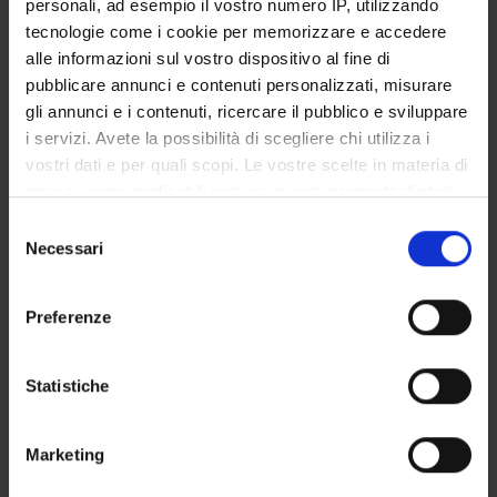
personali, ad esempio il vostro numero IP, utilizzando
Orario Lezioni
tecnologie come i cookie per memorizzare e accedere
alle informazioni sul vostro dispositivo al fine di
pubblicare annunci e contenuti personalizzati, misurare
SOCIOLOGIA DELLE
gli annunci e i contenuti, ricercare il pubblico e sviluppare
ORGANIZZAZIONI SANITARIE
i servizi. Avete la possibilità di scegliere chi utilizza i
COMPLESSE E MULTIETNICITA'
vostri dati e per quali scopi. Le vostre scelte in materia di
privacy sono applicabili solo su questa proprietà digitale
Crediti
in cui avete effettuato le vostre scelte. È possibile
S
1
modificare o revocare il proprio consenso in qualsiasi
Necessari
e
momento dalla Dichiarazione sui cookie o facendo clic
l
Periodo
sull'icona di attivazione della privacy.
e
2 SEMESTRE PROFESSIONI SANITARIE
Preferenze
z
Con il tuo consenso, vorremmo anche:
Docenti
i
Giovanna Rech
raccogliere informazioni sulla tua posizione
o
Statistiche
geografica, con un'approssimazione di qualche
n
Orario Lezioni
metro,
e
Marketing
Identificare il tuo dispositivo, scansionandolo
d
attivamente alla ricerca di caratteristiche specifiche
e