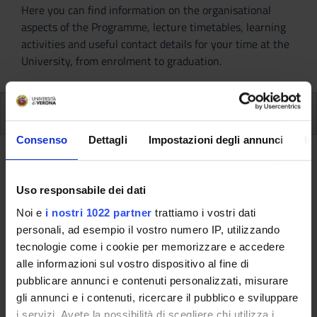
Here you can find information on the organisational
aspects of the Programme, lecture timetables, learning
activities and useful contact details for your time at the
University, from enrolment to graduation.
Modules
Consenso
Dettagli
Impostazioni degli annunci
In
Back to the study plan
Uso responsabile dei dati
Back to the modules per semester
Noi e
i nostri 1022 partner
trattiamo i vostri dati
Multidisciplinary seminaries
personali, ad esempio il vostro numero IP, utilizzando
tecnologie come i cookie per memorizzare e accedere
(2014/2015)
alle informazioni sul vostro dispositivo al fine di
pubblicare annunci e contenuti personalizzati, misurare
Teaching code
Teacher
gli annunci e i contenuti, ricercare il pubblico e sviluppare
4S001040
Not yet assigned
i servizi. Avete la possibilità di scegliere chi utilizza i