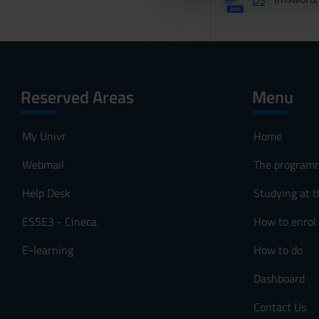
che hanno raccolto dal tuo uti
e
l
c
o
n
s
Reserved Areas
Menu
e
n
My Univr
Home
s
o
Webmail
The program
Help Desk
Studying at t
ESSE3 - Cineca
How to enrol
E-learning
How to do
Dashboard
Contact Us