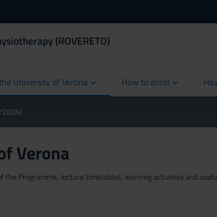
Physiotherapy (ROVERETO)
the University of Verona
How to enrol
How
cur
5/2026)
 of Verona
 the Programme, lecture timetables, learning activities and useful