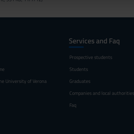
lizzo dei loro servizi.
Services and Faq
Prospective students
me
Students
he University of Verona
Graduates
Companies and local authoritie
Faq