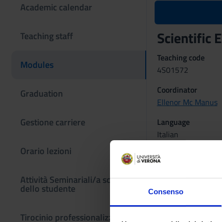
Academic calendar
Scientific
Teaching staff
Teaching code
Modules
4S01572
Coordinator
Graduation
Ellenor Mc Manus
Gestione carriere
Language
Italian
Orario lezioni
Scientific Discipli
L-LIN/12 - LANG
Attività Seminariali/a scelta
Period
dello studente
Consenso
Lezioni 1°anno 1° 
Tirocinio professionalizzante
Location