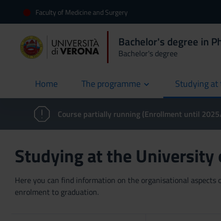
Faculty of Medicine and Surgery
Bachelor's degree in 
Bachelor's degree
Home
The programme
Studying at 
current
Course partially running (Enrollment until 202
Studying at the University
Here you can find information on the organisational aspects of
enrolment to graduation.