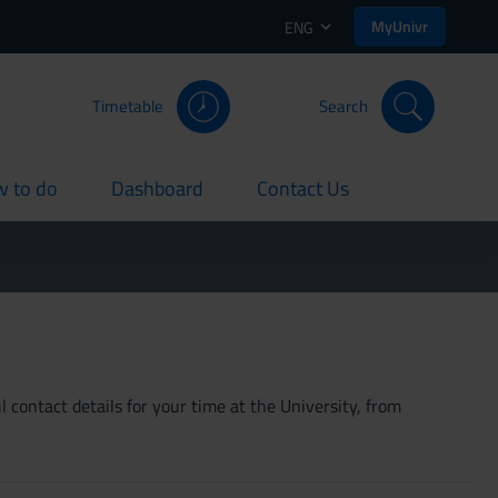
MyUnivr
ENG
Timetable
Search
 to do
Dashboard
Contact Us
rent
current
current
 contact details for your time at the University, from