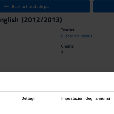
Back to the study plan
 English (2012/2013)
Teacher
Ellenor Mc Manus
Credits
3
nary Sector (SSD)
UAGE AND TRANSLATION - ENGLISH
Dettagli
Impostazioni degli annunci
semestre dal Oct 8, 2012 al Dec 14, 2012.