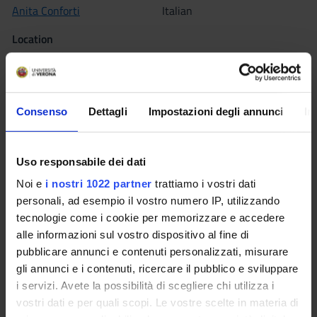
Anita Conforti
Italian
Location
ROVERETO
Seminars
0
Consenso
Dettagli
Impostazioni degli annunci
In
The teaching is organized as follows:
Uso responsabile dei dati
PATOLOGIA GENERALE
Noi e
i nostri 1022 partner
trattiamo i vostri dati
Credits
personali, ad esempio il vostro numero IP, utilizzando
2
tecnologie come i cookie per memorizzare e accedere
alle informazioni sul vostro dispositivo al fine di
Period
pubblicare annunci e contenuti personalizzati, misurare
ROV LEZIONI 2^ ANNO -1^ SEMESTRE
gli annunci e i contenuti, ricercare il pubblico e sviluppare
i servizi. Avete la possibilità di scegliere chi utilizza i
Location
Academic staff
vostri dati e per quali scopi. Le vostre scelte in materia di
ROVERETO
Paolo Bellavite