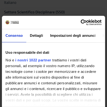
Italiano
Settore Scientifico Disciplinare (SSD)
MED/50 - SCIENZE TECNICHE MEDICHE APPLICATE
Periodo
Sede
LOGO 3A1S, LOGO 3A2S
VERONA
Consenso
Dettagli
Impostazioni degli annunci
In
Orario Lezioni
Seminari
0
Uso responsabile dei dati
Obiettivi formativi
Noi e
i nostri 1022 partner
trattiamo i vostri dati
personali, ad esempio il vostro numero IP, utilizzando
Sperimentare l'uso dei principali strumenti di valutazione del
tecnologie come i cookie per memorizzare e accedere
paziente afasico e del paziente disartrico
alle informazioni sul vostro dispositivo al fine di
Saper valutare e programmare la il trattamento del paziente
pubblicare annunci e contenuti personalizzati, misurare
afasico
gli annunci e i contenuti, ricercare il pubblico e sviluppare
Saper valutare e programmare la il trattamento del paziente
i servizi. Avete la possibilità di scegliere chi utilizza i
disartrico
vostri dati e per quali scopi. Le vostre scelte in materia di
Saper osservare il comportamento comunicativo di pazienti
privacy sono applicabili solo su questa proprietà digitale