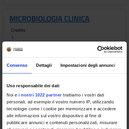
MICROBIOLOGIA CLINICA
Credits
1
Period
LEZIONI 1^ ANNO 1^ SEMESTRE
Consenso
Dettagli
Impostazioni degli annunci
In
Location
VERONA
Academic staff
Uso responsabile dei dati
Maria Del Mar Lleo'Fernandez
Noi e
i nostri 1022 partner
trattiamo i vostri dati
personali, ad esempio il vostro numero IP, utilizzando
tecnologie come i cookie per memorizzare e accedere
PRINCIPI E TECNICHE DI PRIMO
alle informazioni sul vostro dispositivo al fine di
SOCCORSO
pubblicare annunci e contenuti personalizzati, misurare