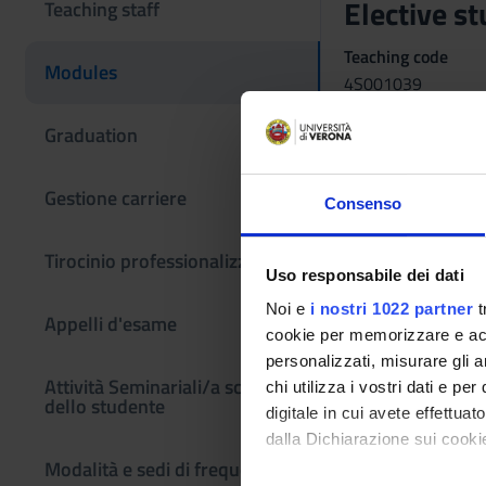
Elective s
Teaching staff
Teaching code
Modules
4S001039
Credits
Graduation
6
Gestione carriere
Scientific Discipli
Consenso
NN - -
Tirocinio professionalizzante
Period
Uso responsabile dei dati
LOGO 3^ ANNO - 2^
Noi e
i nostri 1022 partner
t
Appelli d'esame
cookie per memorizzare e acce
personalizzati, misurare gli an
Attività Seminariali/a scelta
chi utilizza i vostri dati e pe
dello studente
digitale in cui avete effettua
dalla Dichiarazione sui cookie
Modalità e sedi di frequenza