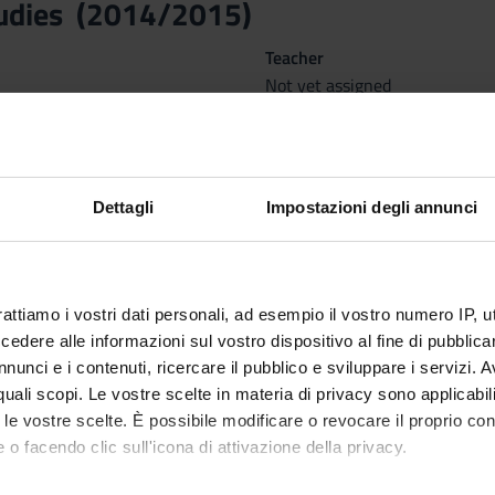
tudies (2014/2015)
Teacher
Not yet assigned
Language
Italian
nary Sector (SSD)
Dettagli
Impostazioni degli annunci
 SEMESTRE dal Feb 2, 2015 al Mar 13, 2015.
rattiamo i vostri dati personali, ad esempio il vostro numero IP, 
dere alle informazioni sul vostro dispositivo al fine di pubblica
nunci e i contenuti, ricercare il pubblico e sviluppare i servizi. A
r quali scopi. Le vostre scelte in materia di privacy sono applicabi
to le vostre scelte. È possibile modificare o revocare il proprio 
 o facendo clic sull'icona di attivazione della privacy.