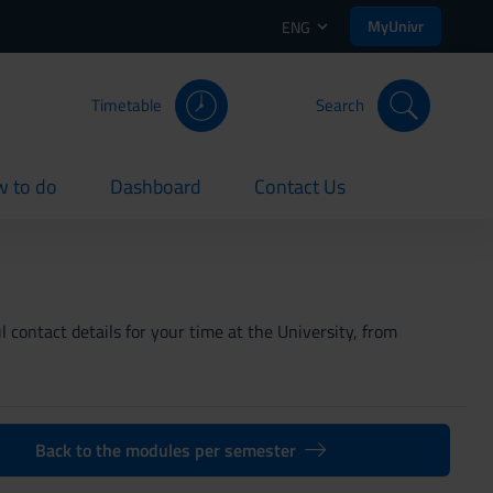
MyUnivr
ENG
Timetable
Search
 to do
Dashboard
Contact Us
rent
current
current
 contact details for your time at the University, from
Back to the modules per semester