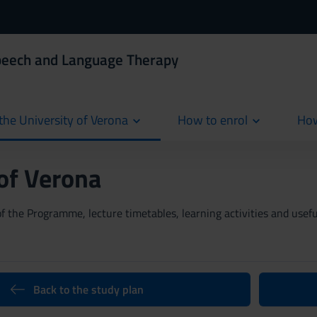
Speech and Language Therapy
the University of Verona
How to enrol
How
cur
 of Verona
 the Programme, lecture timetables, learning activities and useful
Back to the study plan