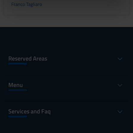
informazioni sul modo in cui utilizzi il nostro sito con i
Franco Tagliaro
nostri partner che si occupano di analisi dei dati web,
pubblicità e social media, i quali potrebbero combinarle
con altre informazioni che hai fornito loro o che hanno
raccolto dal tuo utilizzo dei loro servizi.
Reserved Areas
Menu
Services and Faq