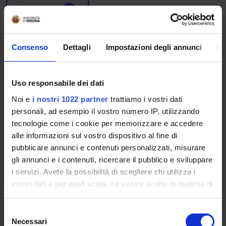
Seminars
0
The teaching is organized as follows:
Consenso
Dettagli
Impostazioni degli annunci
In
DIRITTO DEL LAVORO
Uso responsabile dei dati
Credits
2
Noi e
i nostri 1022 partner
trattiamo i vostri dati
personali, ad esempio il vostro numero IP, utilizzando
Period
tecnologie come i cookie per memorizzare e accedere
LOGO 3^ ANNO - 1^ SEMESTRE
alle informazioni sul vostro dispositivo al fine di
pubblicare annunci e contenuti personalizzati, misurare
Academic staff
gli annunci e i contenuti, ricercare il pubblico e sviluppare
Sylvain Giovanni Nadalet
i servizi. Avete la possibilità di scegliere chi utilizza i
vostri dati e per quali scopi. Le vostre scelte in materia di
privacy sono applicabili solo su questa proprietà digitale
ORGANIZZAZIONE E
in cui avete effettuato le vostre scelte. È possibile
S
LEGISLAZIONE SANITARIA
modificare o revocare il proprio consenso in qualsiasi
Necessari
e