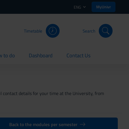
MyUnivr
ENG
Timetable
Search
 to do
Dashboard
Contact Us
rent
current
current
 contact details for your time at the University, from
Back to the modules per semester