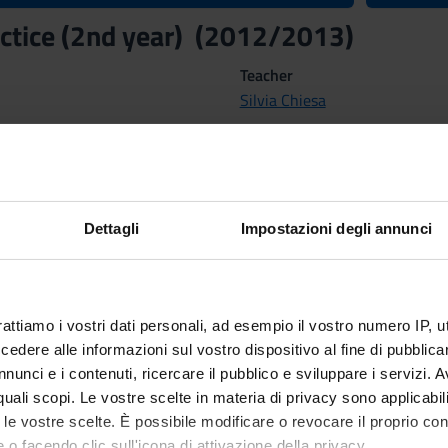
ractice (2nd year) (2012/2013)
Teacher
Silvia Chiesa
Credits
22
Dettagli
Impostazioni degli annunci
nary Sector (SSD)
G IN NEUROPSYCHIATRY AND REHABILITATION
rattiamo i vostri dati personali, ad esempio il vostro numero IP, 
Location
dere alle informazioni sul vostro dispositivo al fine di pubblica
ALA
nunci e i contenuti, ricercare il pubblico e sviluppare i servizi. A
 Methods
r quali scopi. Le vostre scelte in materia di privacy sono applicabi
to le vostre scelte. È possibile modificare o revocare il proprio 
 o facendo clic sull'icona di attivazione della privacy.