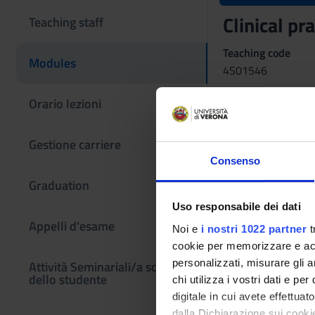
Clinical p
Teaching staff
Teaching code
Modules
4S01546
Coordinator
Orario lezioni
Silvia Chiesa
Gestione carriere
Language
Italian
Consenso
Graduation
Scientific Discipli
MED/48 - NURSIN
Uso responsabile dei dati
Appelli d'esame
Noi e
i nostri 1022 partner
t
Period
cookie per memorizzare e acce
Not yet assigned
personalizzati, misurare gli an
Attività Seminariali/a scelta
dello studente
Examination
chi utilizza i vostri dati e pe
digitale in cui avete effettua
.
dalla Dichiarazione sui cookie