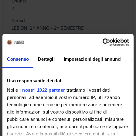
Credits
2
Period
LEZIONI 2^ ANNO - 2^ SEMESTRE
Location
Academic staff
ALA
Roberto De Marco
Consenso
Dettagli
Impostazioni degli annunci
In
INFORMATICA APPLICATA
Uso responsabile dei dati
Credits
Noi e
i nostri 1022 partner
trattiamo i vostri dati
2
personali, ad esempio il vostro numero IP, utilizzando
tecnologie come i cookie per memorizzare e accedere
Period
alle informazioni sul vostro dispositivo al fine di
LEZIONI 2^ ANNO - 2^ SEMESTRE
pubblicare annunci e contenuti personalizzati, misurare
gli annunci e i contenuti, ricercare il pubblico e sviluppare
Location
Academic staff
i servizi. Avete la possibilità di scegliere chi utilizza i