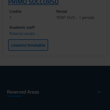
PRIMO SOCCORSO
Credits
Period
1
TERP 1A2S - 1 periodo
Academic staff
Roberta Levato
Lessons timetable
Reserved Areas