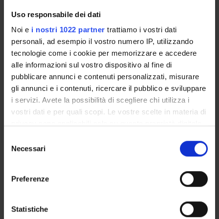
METODOLOGIE
EPIDEMIOLOGICHE E IGIENE
Uso responsabile dei dati
APPLICATA
Noi e
i nostri 1022 partner
trattiamo i vostri dati
Credits
Period
personali, ad esempio il vostro numero IP, utilizzando
2
TERP 1A2S - 1 periodo
tecnologie come i cookie per memorizzare e accedere
alle informazioni sul vostro dispositivo al fine di
Academic staff
pubblicare annunci e contenuti personalizzati, misurare
Luca Fabbri
gli annunci e i contenuti, ricercare il pubblico e sviluppare
i servizi. Avete la possibilità di scegliere chi utilizza i
Lessons timetable
vostri dati e per quali scopi. Le vostre scelte in materia di
privacy sono applicabili solo su questa proprietà digitale
in cui avete effettuato le vostre scelte. È possibile
S
modificare o revocare il proprio consenso in qualsiasi
Necessari
MEDOTOLOGIE EDUCATIVE E
e
momento dalla Dichiarazione sui cookie o facendo clic
TUTORIALI
l
sull'icona di attivazione della privacy.
e
Preferenze
Credits
Period
z
Con il tuo consenso, vorremmo anche:
2
TERP 1A2S - 1 periodo
i
raccogliere informazioni sulla tua posizione
o
Statistiche
Academic staff