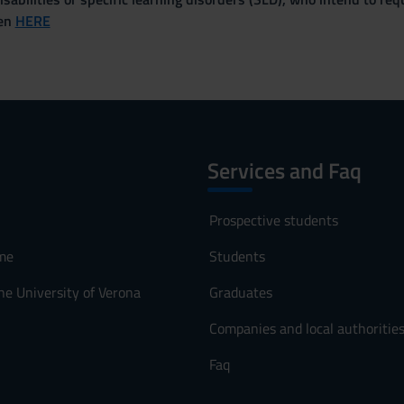
ven
HERE
Services and Faq
Prospective students
me
Students
he University of Verona
Graduates
Companies and local authoritie
Faq