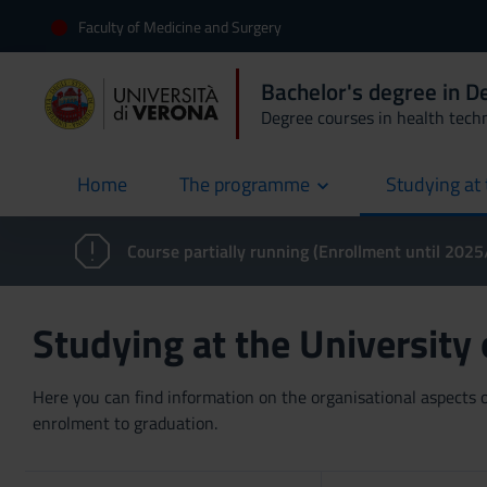
Faculty of Medicine and Surgery
Bachelor's degree in 
Degree courses in health tech
Home
The programme
Studying at 
current
Course partially running (Enrollment until 202
Studying at the University
Here you can find information on the organisational aspects of
enrolment to graduation.