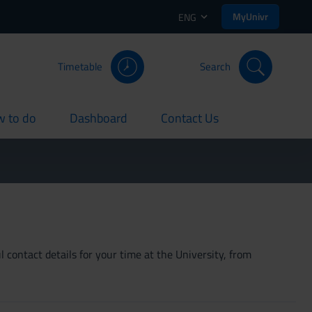
MyUnivr
ENG
Timetable
Search
 to do
Dashboard
Contact Us
rent
current
current
 contact details for your time at the University, from