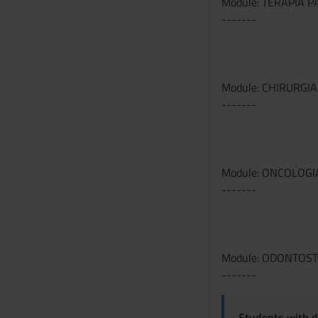
Module: TERAPIA 
-------
o
Module: CHIRURGI
-------
Module: ONCOLOGI
-------
Module: ODONTOS
-------
Students with di