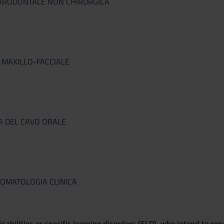
PARODONTALE NON CHIRURGICA
A MAXILLO-FACCIALE
A DEL CAVO ORALE
TOMATOLOGIA CLINICA
sabilities or specific learning disorders (SLD), who intend to re