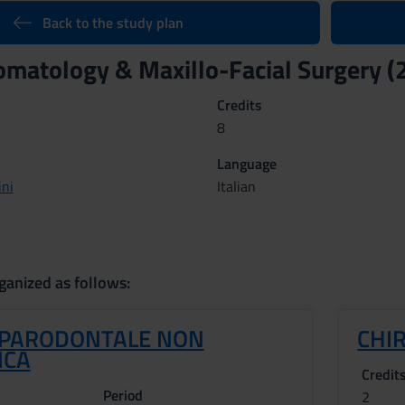
Back to the study plan
matology & Maxillo-Facial Surgery 
Credits
8
Language
ini
Italian
ganized as follows:
 PARODONTALE NON
CHI
ICA
Credit
Period
2