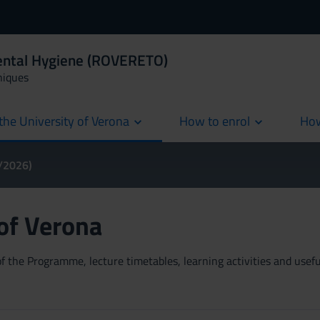
Dental Hygiene (ROVERETO)
niques
the University of Verona
How to enrol
How
cur
5/2026)
 of Verona
 the Programme, lecture timetables, learning activities and useful