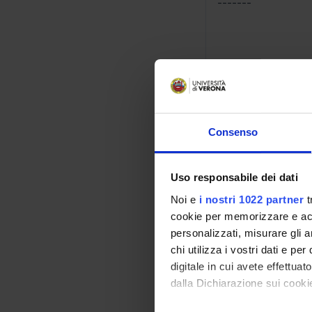
-------
Module: CHIRURGI
-------
Consenso
Module: ONCOLOGI
-------
Uso responsabile dei dati
Noi e
i nostri 1022 partner
t
cookie per memorizzare e acce
personalizzati, misurare gli an
Module: ODONTOS
chi utilizza i vostri dati e pe
-------
digitale in cui avete effettua
Program
dalla Dichiarazione sui cookie
Module: TERAPIA 