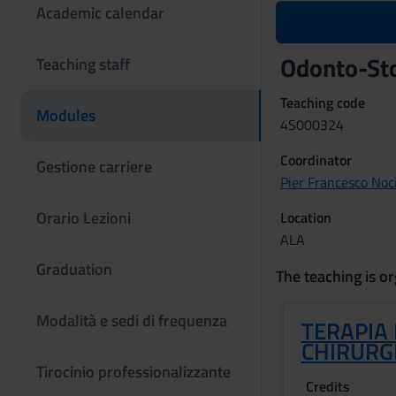
Academic calendar
Odonto-Sto
Teaching staff
Teaching code
Modules
4S000324
Coordinator
Gestione carriere
Pier Francesco Noc
Orario Lezioni
Location
ALA
Graduation
The teaching is or
Modalità e sedi di frequenza
TERAPIA
CHIRURG
Tirocinio professionalizzante
Credits