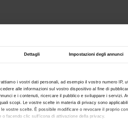
A MAXILLO-FACCIALE
Dettagli
Impostazioni degli annunci
A DEL CAVO ORALE
rattiamo i vostri dati personali, ad esempio il vostro numero IP, 
dere alle informazioni sul vostro dispositivo al fine di pubblica
nunci e i contenuti, ricercare il pubblico e sviluppare i servizi. A
TOMATOLOGIA CLINICA
r quali scopi. Le vostre scelte in materia di privacy sono applicabi
to le vostre scelte. È possibile modificare o revocare il proprio 
 o facendo clic sull'icona di attivazione della privacy.
PARODONTALE NON CHIRURGICA