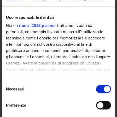
ALA
Andrea Benetti
Uso responsabile dei dati
Noi e
i nostri 1022 partner
trattiamo i vostri dati
ODONTOIATRIA RESTAURATIVA
personali, ad esempio il vostro numero IP, utilizzando
ED ENDODONZIA
tecnologie come i cookie per memorizzare e accedere
alle informazioni sul vostro dispositivo al fine di
Credits
pubblicare annunci e contenuti personalizzati, misurare
2
gli annunci e i contenuti, ricercare il pubblico e sviluppare
i servizi. Avete la possibilità di scegliere chi utilizza i
Period
vostri dati e per quali scopi. Le vostre scelte in materia di
ID LEZ 2 ANNO 2 SEMESTRE
privacy sono applicabili solo su questa proprietà digitale
Location
Academic staff
in cui avete effettuato le vostre scelte. È possibile
S
ALA
Nicoletta Zerman
modificare o revocare il proprio consenso in qualsiasi
Necessari
e
momento dalla Dichiarazione sui cookie o facendo clic
l
sull'icona di attivazione della privacy.
e
Preferenze
Learning outcomes
z
Con il tuo consenso, vorremmo anche:
i