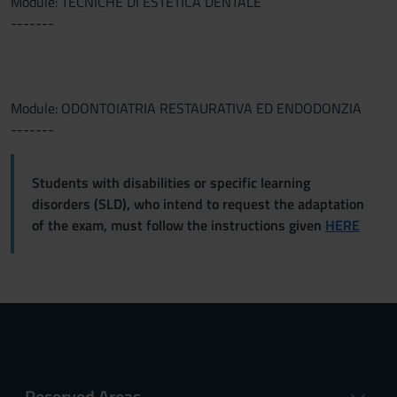
Module: TECNICHE DI ESTETICA DENTALE
raccolto dal tuo utilizzo dei loro servizi.
-------
Module: ODONTOIATRIA RESTAURATIVA ED ENDODONZIA
-------
Students with disabilities or specific learning
disorders (SLD), who intend to request the adaptation
of the exam, must follow the instructions given
HERE
Reserved Areas