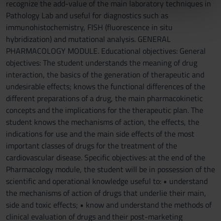
recognize the add-value of the main laboratory techniques in
nostri partner che si occupano di analisi dei dati web,
Pathology Lab and useful for diagnostics such as
pubblicità e social media, i quali potrebbero combinarle
immunohistochemistry, FISH (fluorescence in situ
con altre informazioni che hai fornito loro o che hanno
hybridization) and mutational analysis. GENERAL
raccolto dal tuo utilizzo dei loro servizi.
PHARMACOLOGY MODULE. Educational objectives: General
objectives: The student understands the meaning of drug
interaction, the basics of the generation of therapeutic and
undesirable effects; knows the functional differences of the
different preparations of a drug, the main pharmacokinetic
concepts and the implications for the therapeutic plan. The
student knows the mechanisms of action, the effects, the
indications for use and the main side effects of the most
important classes of drugs for the treatment of the
cardiovascular disease. Specific objectives: at the end of the
Pharmacology module, the student will be in possession of the
scientific and operational knowledge useful to: • understand
the mechanisms of action of drugs that underlie their main,
side and toxic effects; • know and understand the methods of
clinical evaluation of drugs and their post-marketing