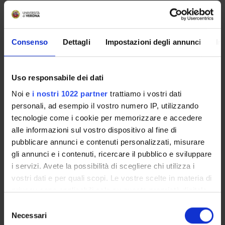
General pathology
Credits
2
Consenso
Dettagli
Impostazioni degli annunci
In
Period
2 SEMESTRE PROFESSIONI SANITARIE
Uso responsabile dei dati
Noi e
i nostri 1022 partner
trattiamo i vostri dati
Academic staff
personali, ad esempio il vostro numero IP, utilizzando
Patrizia Scapini
tecnologie come i cookie per memorizzare e accedere
alle informazioni sul vostro dispositivo al fine di
Lessons timetable
pubblicare annunci e contenuti personalizzati, misurare
gli annunci e i contenuti, ricercare il pubblico e sviluppare
i servizi. Avete la possibilità di scegliere chi utilizza i
Learning objectives
vostri dati e per quali scopi. Le vostre scelte in materia di
The course integrates areas of biomedical knowledge
privacy sono applicabili solo su questa proprietà digitale
dedicated to the pathogenesis and drug therapy of the most
in cui avete effettuato le vostre scelte. È possibile
S
frequent pathologies in the professional field of interest. The
modificare o revocare il proprio consenso in qualsiasi
Necessari
e
objectives of the course are: 1- To know and to analyze the