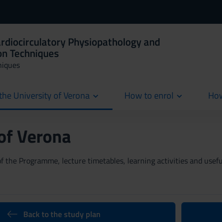
ardiocirculatory Physiopathology and
on Techniques
niques
the University of Verona
How to enrol
How
cur
 of Verona
 the Programme, lecture timetables, learning activities and useful
Back to the study plan