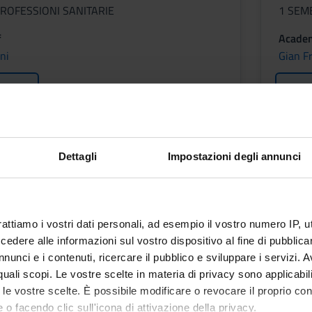
ROFESSIONI SANITARIE
1 SEM
f
Academ
ni
Gian F
etable
Less
 TECNICHE DI DIAGNOSTICA
Dettagli
Impostazioni degli annunci
RE
Period
See the unit page
rattiamo i vostri dati personali, ad esempio il vostro numero IP, 
f
dere alle informazioni sul vostro dispositivo al fine di pubblica
nunci e i contenuti, ricercare il pubblico e sviluppare i servizi. A
age
r quali scopi. Le vostre scelte in materia di privacy sono applicabi
etable
to le vostre scelte. È possibile modificare o revocare il proprio 
 o facendo clic sull'icona di attivazione della privacy.