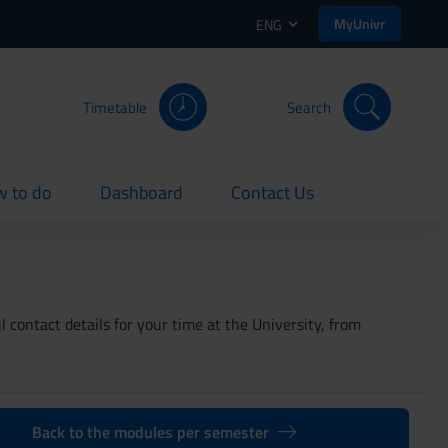
MyUnivr
ENG
Timetable
Search
 to do
Dashboard
Contact Us
rent
current
current
 contact details for your time at the University, from
Back to the modules per semester