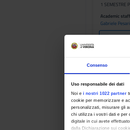
1 SEMESTRE P
Academic staf
Gabriele Pesari
Lessons tim
METODI E
Consenso
VASCOLA
Credits
Uso responsabile dei dati
2
Noi e
i nostri 1022 partner
t
Academic staf
cookie per memorizzare e acce
personalizzati, misurare gli an
See the unit p
chi utilizza i vostri dati e pe
Lessons tim
digitale in cui avete effettua
dalla Dichiarazione sui cookie