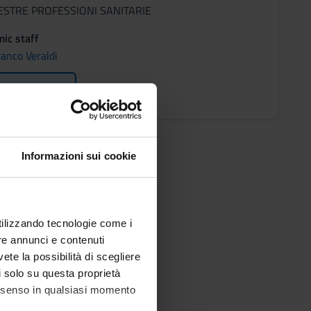
ESTRE PROFESSIONI SANITARIE
ic staff
ranco Veraldi
ons timetable
Informazioni sui cookie
utilizzando tecnologie come i
re annunci e contenuti
vete la possibilità di scegliere
li solo su questa proprietà
consenso in qualsiasi momento