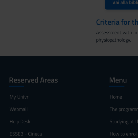
Vai alla bibl
n
s
o
Criteria for 
Assessment with int
physiopathology.
Reserved Areas
Menu
My Univr
Home
Webmail
The program
Help Desk
Studying at t
ESSE3 - Cineca
How to enrol