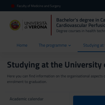
Faculty of Medicine and Surgery
Bachelor's degree in C
Cardiovascular Perfusi
Degree courses in health tech
Home
The programme
Studying at 
current
Studying at the University
Here you can find information on the organisational aspects of
enrolment to graduation.
Academic calendar