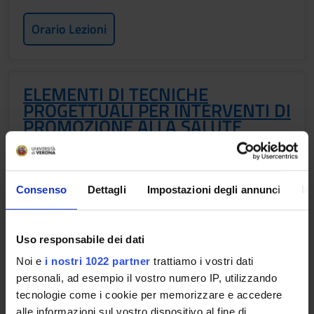
Orario Lezioni
ELEMENTI DI TECNICHE
PROGETTUALI PER INTERVENTI DI
PROMOZIONE ALLA SALUTE
Crediti
2
Consenso
Dettagli
Impostazioni degli annunci
In
Periodo
TPALL 3° ANNO 1° SEMESTRE
Uso responsabile dei dati
Docenti
William Mantovani
Noi e
i nostri 1022 partner
trattiamo i vostri dati
personali, ad esempio il vostro numero IP, utilizzando
Orario Lezioni
tecnologie come i cookie per memorizzare e accedere
alle informazioni sul vostro dispositivo al fine di