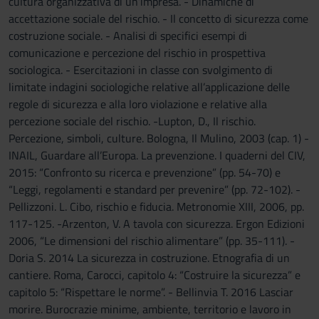
cultura organizzativa di un’impresa. - Dinamiche di
accettazione sociale del rischio. - Il concetto di sicurezza come
costruzione sociale. - Analisi di specifici esempi di
comunicazione e percezione del rischio in prospettiva
sociologica. - Esercitazioni in classe con svolgimento di
limitate indagini sociologiche relative all’applicazione delle
regole di sicurezza e alla loro violazione e relative alla
percezione sociale del rischio. -Lupton, D., Il rischio.
Percezione, simboli, culture. Bologna, Il Mulino, 2003 (cap. 1) -
INAIL, Guardare all’Europa. La prevenzione. I quaderni del CIV,
2015: “Confronto su ricerca e prevenzione” (pp. 54-70) e
“Leggi, regolamenti e standard per prevenire” (pp. 72-102). -
Pellizzoni. L. Cibo, rischio e fiducia. Metronomie XIII, 2006, pp.
117-125. -Arzenton, V. A tavola con sicurezza. Ergon Edizioni
2006, “Le dimensioni del rischio alimentare” (pp. 35-111). -
Doria S. 2014 La sicurezza in costruzione. Etnografia di un
cantiere. Roma, Carocci, capitolo 4: “Costruire la sicurezza” e
capitolo 5: “Rispettare le norme”. - Bellinvia T. 2016 Lasciar
morire. Burocrazie minime, ambiente, territorio e lavoro in