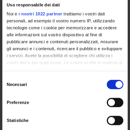
Uso responsabile dei dati
PREVENZIONE E PATOGENESI
Noi e
i nostri 1022 partner
trattiamo i vostri dati
DELLE MALATTIE PROFESSIONALI
personali, ad esempio il vostro numero IP, utilizzando
tecnologie come i cookie per memorizzare e accedere
Crediti
alle informazioni sul vostro dispositivo al fine di
2
pubblicare annunci e contenuti personalizzati, misurare
gli annunci e i contenuti, ricercare il pubblico e sviluppare
Periodo
i servizi. Avete la possibilità di scegliere chi utilizza i
TPALL 2° ANNO 1° SEMESTRE
vostri dati e per quali scopi. Le vostre scelte in materia di
Docenti
privacy sono applicabili solo su questa proprietà digitale
Andrea Princivalle
in cui avete effettuato le vostre scelte. È possibile
S
modificare o revocare il proprio consenso in qualsiasi
Necessari
e
Orario Lezioni
momento dalla Dichiarazione sui cookie o facendo clic
l
sull'icona di attivazione della privacy.
e
Preferenze
z
Con il tuo consenso, vorremmo anche:
i
ORGANIZZAZIONE DELLA
raccogliere informazioni sulla tua posizione
o
Statistiche
SICUREZZA IN IMPRESA
geografica, con un'approssimazione di qualche
n