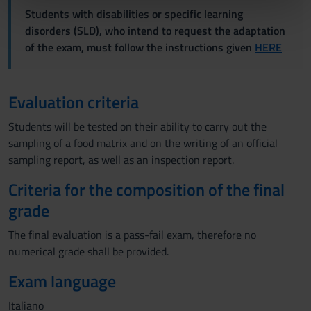
nostri partner che si occupano di analisi dei dati web,
Students with disabilities or specific learning
pubblicità e social media, i quali potrebbero combinarle
disorders (SLD), who intend to request the adaptation
con altre informazioni che hai fornito loro o che hanno
of the exam, must follow the instructions given
HERE
raccolto dal tuo utilizzo dei loro servizi.
Evaluation criteria
Students will be tested on their ability to carry out the
sampling of a food matrix and on the writing of an official
sampling report, as well as an inspection report.
Criteria for the composition of the final
grade
The final evaluation is a pass-fail exam, therefore no
numerical grade shall be provided.
Exam language
Italiano