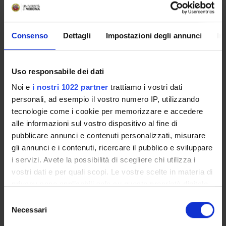
environment. They should learn how to sample food matrices
for chemical and microbiological analysis.
Consenso
Dettagli
Impostazioni degli annunci
In
Prerequisites and basic notions
Knowledge of the following food industry regulations:
Uso responsabile dei dati
Regulation (EU) 2017/625;
Decreto Legislativo n. 27 del 2 febbraio 2021 (Legislative
Noi e
i nostri 1022 partner
trattiamo i vostri dati
Decree no. 27 of 2 February 2021).
personali, ad esempio il vostro numero IP, utilizzando
tecnologie come i cookie per memorizzare e accedere
Program
alle informazioni sul vostro dispositivo al fine di
pubblicare annunci e contenuti personalizzati, misurare
The course will introduce the students to all the elements of
gli annunci e i contenuti, ricercare il pubblico e sviluppare
food sampling (tools,materials,procedures). There will be also
i servizi. Avete la possibilità di scegliere chi utilizza i
practical exercises on the procedures for the sampling of food
vostri dati e per quali scopi. Le vostre scelte in materia di
products for microbiological and chemical analysis.
privacy sono applicabili solo su questa proprietà digitale
Bibliography
in cui avete effettuato le vostre scelte. È possibile
S
modificare o revocare il proprio consenso in qualsiasi
Necessari
e
momento dalla Dichiarazione sui cookie o facendo clic
Vai alla bibliografia
l