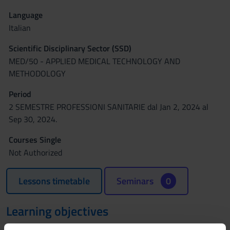
Language
Italian
Scientific Disciplinary Sector (SSD)
MED/50 - APPLIED MEDICAL TECHNOLOGY AND
METHODOLOGY
Period
2 SEMESTRE PROFESSIONI SANITARIE dal Jan 2, 2024 al
Sep 30, 2024.
Courses Single
Not Authorized
Lessons timetable
Seminars
0
Learning objectives
To allow students to learn practical skills in a protected