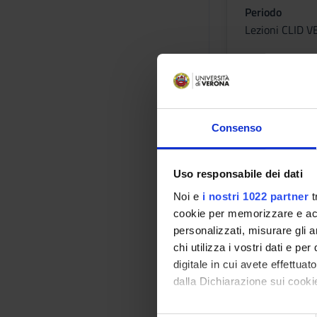
Periodo
Lezioni CLID
Docenti
Maria Romina 
Orario Lezio
Consenso
ORGANIZ
Uso responsabile dei dati
SANITARI
Noi e
i nostri 1022 partner
t
SANITAR
cookie per memorizzare e acce
personalizzati, misurare gli an
Crediti
chi utilizza i vostri dati e pe
1
digitale in cui avete effettua
Periodo
dalla Dichiarazione sui cookie
Lezioni CLID
Con il tuo consenso, vorrem