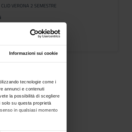
ni CLID VERONA 2 SEMESTRE
i
n Giovanni Nadalet
o Lezioni
Informazioni sui cookie
utilizzando tecnologie come i
re annunci e contenuti
vete la possibilità di scegliere
li solo su questa proprietà
consenso in qualsiasi momento