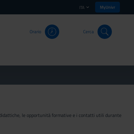
MyUnivr
ITA
Orario
Cerca
didattiche, le opportunità formative e i contatti utili durante