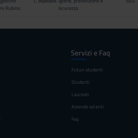
gostino
L' ospedale. Igiene, prevenzione e
SEU
re Rubino
sicurezza
Servizi e Faq
Futuri studenti
Studenti
Laureati
Aziende ed enti
r
Faq