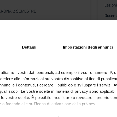
Lezio
 VERONA 2 SEMESTRE
Docent
Sylvai
Vita
Orari
ni
Dettagli
Impostazioni degli annunci
ZAZIONE DEL SISTEMA
O E LEGISLAZIONE
rattiamo i vostri dati personali, ad esempio il vostro numero IP, 
IA
dere alle informazioni sul vostro dispositivo al fine di pubblica
nunci e i contenuti, ricercare il pubblico e sviluppare i servizi. A
r quali scopi. Le vostre scelte in materia di privacy sono applicabi
to le vostre scelte. È possibile modificare o revocare il proprio 
 o facendo clic sull'icona di attivazione della privacy.
 VERONA 2 SEMESTRE
mo anche: