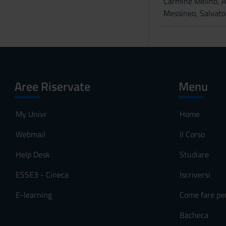
Carmine Melino, A
o
Messineo, Salvato
Aree Riservate
Menu
My Univr
Home
Webmail
Il Corso
Help Desk
Studiare
ESSE3 - Cineca
Iscriversi
E-learning
Come fare pe
Bacheca