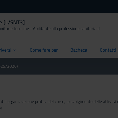
le [L/SNT3]
anitarie tecniche - Abilitante alla professione sanitaria di
riversi
Come fare per
Bacheca
Contatti
current
current
current
2025/2026)
ti l'organizzazione pratica del corso, lo svolgimento delle attività 
e.