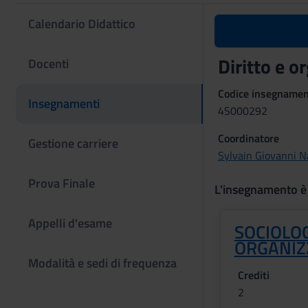
Calendario Didattico
Diritto e o
Docenti
Codice insegname
Insegnamenti
4S000292
Coordinatore
Gestione carriere
Sylvain Giovanni N
Prova Finale
L'insegnamento è
Appelli d'esame
SOCIOLOG
ORGANIZ
Modalità e sedi di frequenza
Crediti
2