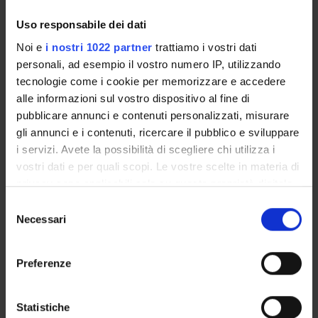
Crediti
Uso responsabile dei dati
1
Noi e
i nostri 1022 partner
trattiamo i vostri dati
Periodo
personali, ad esempio il vostro numero IP, utilizzando
tecnologie come i cookie per memorizzare e accedere
Lezioni 1 Semestre CLID VR
alle informazioni sul vostro dispositivo al fine di
Docenti
pubblicare annunci e contenuti personalizzati, misurare
Claudio Maffeis
gli annunci e i contenuti, ricercare il pubblico e sviluppare
i servizi. Avete la possibilità di scegliere chi utilizza i
Orario Lezioni
vostri dati e per quali scopi. Le vostre scelte in materia di
privacy sono applicabili solo su questa proprietà digitale
in cui avete effettuato le vostre scelte. È possibile
S
Programma
modificare o revocare il proprio consenso in qualsiasi
Necessari
e
momento dalla Dichiarazione sui cookie o facendo clic
l
1. Prima visita in odontoiatria pediatrica: anamnesi; esame
sull'icona di attivazione della privacy.
e
clinico intraorale, extraorale e funzionale.
Preferenze
z
2. Cronologia dell’eruzione dentale: dentatura decidua,
Con il tuo consenso, vorremmo anche:
i
dentatura mista e permanente; caratteristiche di forma e
raccogliere informazioni sulla tua posizione
o
Statistiche
dimensione dei denti decidui; sequenza, cronologia e anomalie