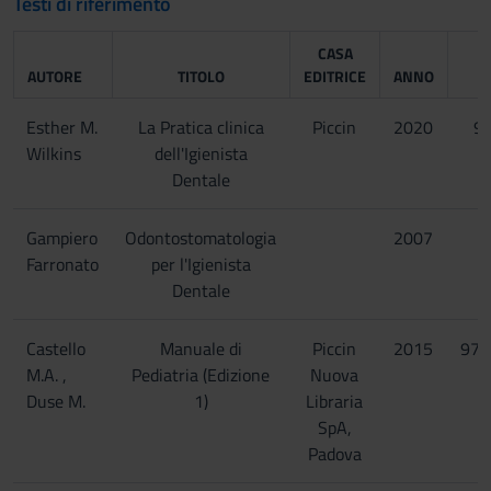
Testi di riferimento
CASA
AUTORE
TITOLO
EDITRICE
ANNO
Esther M.
La Pratica clinica
Piccin
2020
9
Wilkins
dell'Igienista
Dentale
Gampiero
Odontostomatologia
2007
Farronato
per l'Igienista
Dentale
Castello
Manuale di
Piccin
2015
978
M.A. ,
Pediatria (Edizione
Nuova
Duse M.
1)
Libraria
SpA,
Padova