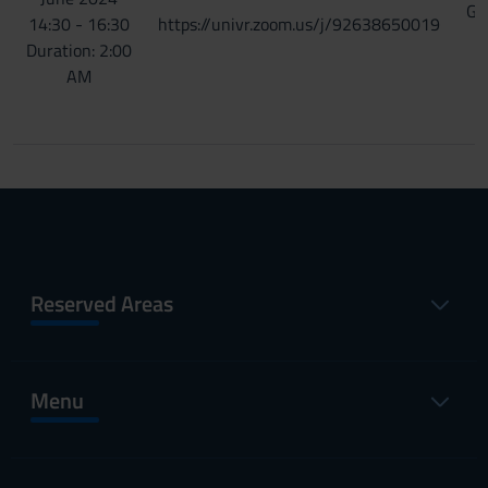
Gi
14:30 - 16:30
https://univr.zoom.us/j/92638650019
B
Duration: 2:00
AM
Reserved Areas
Menu