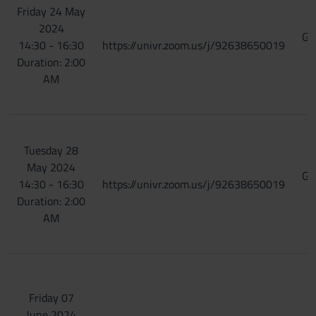
Friday 24 May
2024
Gi
14:30 - 16:30
https://univr.zoom.us/j/92638650019
B
Duration: 2:00
AM
Tuesday 28
May 2024
Gi
14:30 - 16:30
https://univr.zoom.us/j/92638650019
B
Duration: 2:00
AM
Friday 07
June 2024