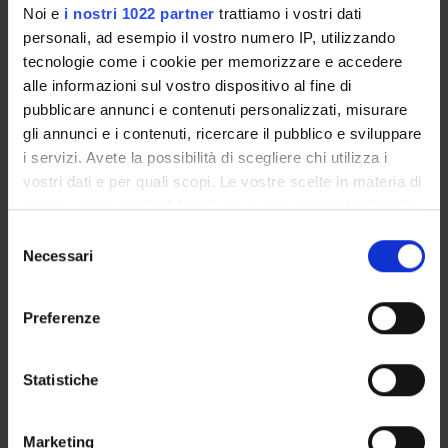
Noi e
i nostri 1022 partner
trattiamo i vostri dati
AM
personali, ad esempio il vostro numero IP, utilizzando
tecnologie come i cookie per memorizzare e accedere
alle informazioni sul vostro dispositivo al fine di
pubblicare annunci e contenuti personalizzati, misurare
Tuesday 07
gli annunci e i contenuti, ricercare il pubblico e sviluppare
May 2024
Gi
i servizi. Avete la possibilità di scegliere chi utilizza i
14:30 - 16:30
https://univr.zoom.us/j/92638650019
B
vostri dati e per quali scopi. Le vostre scelte in materia di
Duration: 2:00
privacy sono applicabili solo su questa proprietà digitale
AM
in cui avete effettuato le vostre scelte. È possibile
S
modificare o revocare il proprio consenso in qualsiasi
Necessari
e
momento dalla Dichiarazione sui cookie o facendo clic
l
sull'icona di attivazione della privacy.
e
Friday 10 May
Preferenze
z
2024
Con il tuo consenso, vorremmo anche:
Gi
i
14:30 - 16:30
https://univr.zoom.us/j/92638650019
raccogliere informazioni sulla tua posizione
B
o
Statistiche
Duration: 2:00
geografica, con un'approssimazione di qualche
n
AM
metro,
e
Marketing