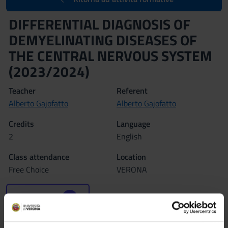
DIFFERENTIAL DIAGNOSIS OF
DEMYELINATING DISEASES OF
THE CENTRAL NERVOUS SYSTEM
(2023/2024)
Teacher
Referent
Alberto Gajofatto
Alberto Gajofatto
Credits
Language
2
English
Class attendance
Location
Free Choice
VERONA
Seminars
0
Program