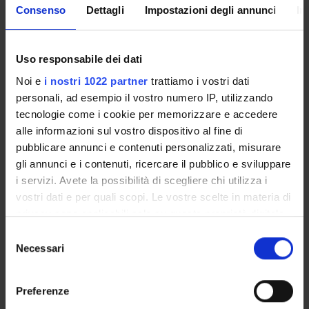
Consenso
Dettagli
Impostazioni degli annunci
In
- lezione 1: sclerosi multipla e diagnosi differenziale delle
malattie demielinizzanti del sistema nervoso centrale
- lezione 2: neuromielite ottica (NMOSD) e MOGAD
Uso responsabile dei dati
Didactic methods
Noi e
i nostri 1022 partner
trattiamo i vostri dati
personali, ad esempio il vostro numero IP, utilizzando
The maximum number of participants should not exceed 30 to
tecnologie come i cookie per memorizzare e accedere
allow for effective interaction. Attendance of at least 50% of
alle informazioni sul vostro dispositivo al fine di
the course (at least one out of two lectures) is required in
pubblicare annunci e contenuti personalizzati, misurare
order to receive credits. The course will consist of two lectures
gli annunci e i contenuti, ricercare il pubblico e sviluppare
of 4h each.
i servizi. Avete la possibilità di scegliere chi utilizza i
13 and 27 March, 14:30
vostri dati e per quali scopi. Le vostre scelte in materia di
Neurologia, Ospedale Borgo Roma, Settore F, 7° piano
privacy sono applicabili solo su questa proprietà digitale
Zoom link
in cui avete effettuato le vostre scelte. È possibile
S
modificare o revocare il proprio consenso in qualsiasi
Necessari
Scheduled Lessons
e
momento dalla Dichiarazione sui cookie o facendo clic
l
sull'icona di attivazione della privacy.
e
WHEN
CLASSROOM
TEACHER
Preferenze
z