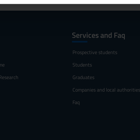
inoltre informazioni sul modo in cui utilizzi il nostro sito con i n
icità e social media, i quali potrebbero combinarle con altre inform
lizzo dei loro servizi.
Services and Faq
Prospective students
me
Students
 Research
Graduates
Companies and local authoritie
Faq