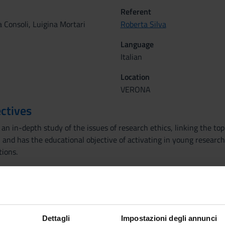
Referent
a Consoli, Luigina Mortari
Roberta Silva
Language
Italian
Location
VERONA
ctives
an in-depth study of the issues of research ethics, linking the topi
s, and has the educational objective of activating in young researche
tions.
hods
l ciclo "Formarsi per formare" verranno realizzati in modalità ibrida.
Dettagli
Impostazioni degli annunci