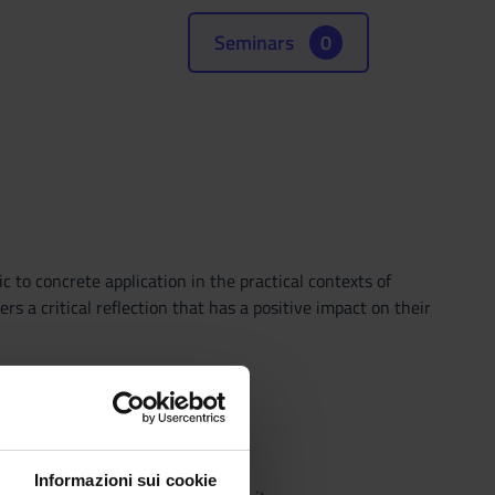
Seminars
0
c to concrete application in the practical contexts of
rs a critical reflection that has a positive impact on their
Informazioni sui cookie