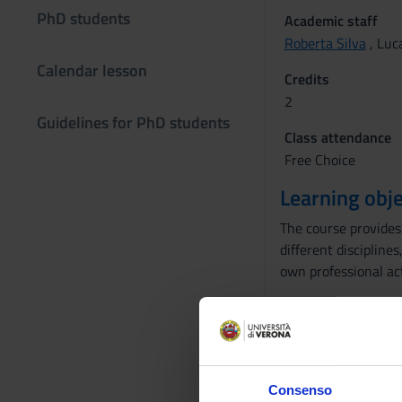
PhD students
Academic staff
Roberta Silva
, Luc
Calendar lesson
Credits
2
Guidelines for PhD students
Class attendance
Free Choice
Learning obje
The course provides 
different discipline
own professional ac
Didactic met
Tutti gli incontri de
Zoom Link
Consenso