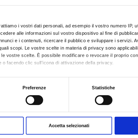
te di comunicare la manifestazione di interesse a partecipare all'i
ssons
rattiamo i vostri dati personali, ad esempio il vostro numero IP, 
CLASSROOM
TEACHE
dere alle informazioni sul vostro dispositivo al fine di pubblica
nunci e i contenuti, ricercare il pubblico e sviluppare i servizi. A
2024
https://univr.zoom.us/j/96114528851
r quali scopi. Le vostre scelte in materia di privacy sono applicabi
0
Luca Conso
SMT.03, Santa Marta
to le vostre scelte. È possibile modificare o revocare il proprio 
 AM
 o facendo clic sull'icona di attivazione della privacy.
 2024
https://univr.zoom.us/j/96114528851
mo anche:
0
Luca Conso
SMT.03, Santa Marta
oni sulla tua posizione geografica, con un'approssimazione di qu
Preferenze
Statistiche
 AM
spositivo, scansionandolo attivamente alla ricerca di caratteristich
ember
aborati i tuoi dati personali e imposta le tue preferenze nella
s
Polo Santa
Luigina Mor
consenso in qualsiasi momento dalla Dichiarazione sui cookie.
0
Marta - SMT.06 [SMT.6 - terra]
Accetta selezionati
 AM
nalizzare contenuti ed annunci, per fornire funzionalità dei socia