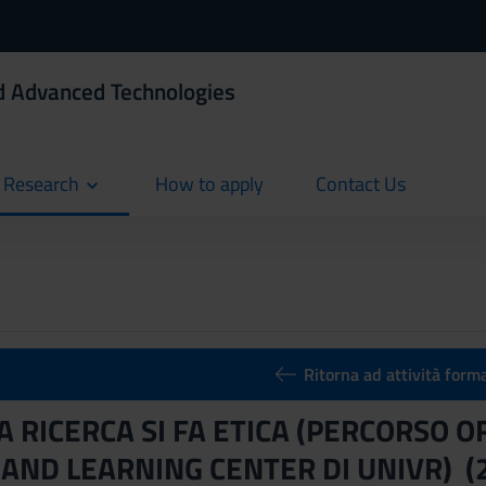
d Advanced Technologies
d Research
How to apply
Contact Us
current
current
Ritorna ad attività form
 RICERCA SI FA ETICA (PERCORSO O
AND LEARNING CENTER DI UNIVR) (