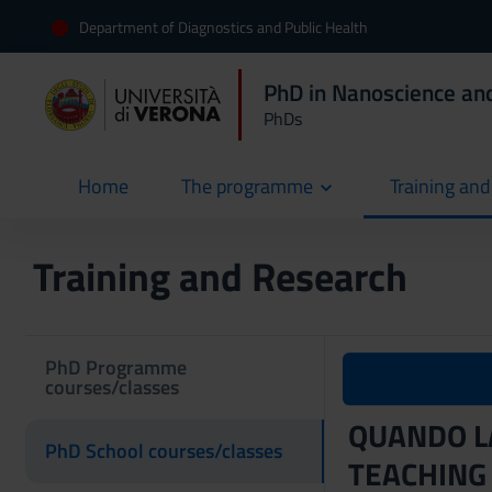
Department of Diagnostics and Public Health
PhD in Nanoscience an
PhDs
Home
The programme
Training an
current
Training and Research
PhD Programme
courses/classes
QUANDO LA
PhD School courses/classes
TEACHING 