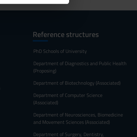
ostri partner che si occupano
azioni che hai fornito loro o
Reference structures
PhD Schools of University
Department of Diagnostics and Public Health
(Proposing)
Department of Biotechnology (Associated)
s
Department of Computer Science
(Associated)
Department of Neurosciences, Biomedicine
and Movement Sciences (Associated)
Department of Surgery, Dentistry,