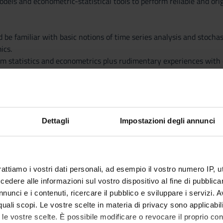
dels and econometric-statistical tools to perform reliable and orig
 be familiar with basic notions of time series analysis and stocha
ics.
m statistics and econometrics plus rudimentary experiences with d
formed by the freeware software R (http://cran.r-project.org/).
lectricity prices
Dettagli
Impostazioni degli annunci
etermines spikes. Case studies.
inants. Autocorrelation structure and frequency domain analysis.
ion: moving average technique, spectral decomposition, rolling vol
rended fluctuation analysis, periodogram regression
 and leverage effect
rattiamo i vostri dati personali, ad esempio il vostro numero IP, 
dere alle informazioni sul vostro dispositivo al fine di pubblica
ity loads and prices
nunci e i contenuti, ricercare il pubblico e sviluppare i servizi. A
ad patterns (demand side): time factors and weathers conditions. A
r quali scopi. Le vostre scelte in materia di privacy sono applicabi
ices (supply side): generation factors. The impact of renewables elec
to le vostre scelte. È possibile modificare o revocare il proprio 