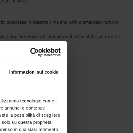
inal analyses.
stic processes in discrete time and with elementary notions
ata and numerical calculations will be helpful. Quantitative
Informazioni sui cookie
atility technique.
utilizzando tecnologie come i
re annunci e contenuti
vete la possibilità di scegliere
nalysis of weather variables.
li solo su questa proprietà
tricity sources.
consenso in qualsiasi momento