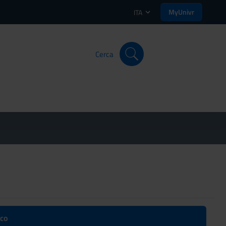
MyUnivr
ITA
Cerca
ico