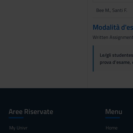
e
n
Bee M., Santi F.
s
o
Modalità d'e
Written Assignmen
Le/gli studentes
prova d'esame, d
Aree Riservate
Menu
My Univr
Home