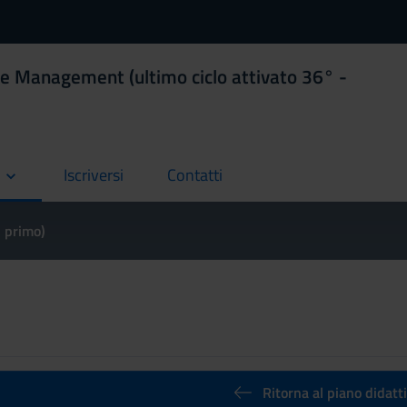
e Management (ultimo ciclo attivato 36° -
Iscriversi
Contatti
current
current
l primo)
Ritorna al piano didatt