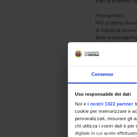
a set of economic mo
Prerequisites
PhD students should
of industrial econom
Basic knowledge fro
analysis will be per
Programma
1. Stylized facts of e
Consenso
Price spikes: what d
Seasonality: determ
Seasonal decomposit
Uso responsabile dei dati
Mean reversion: det
Volatility clustering
Noi e
i nostri 1022 partner
t
cookie per memorizzare e acce
2. Modelling electric
personalizzati, misurare gli an
Factors affecting lo
chi utilizza i vostri dati e pe
Factors affecting pr
digitale in cui avete effettua