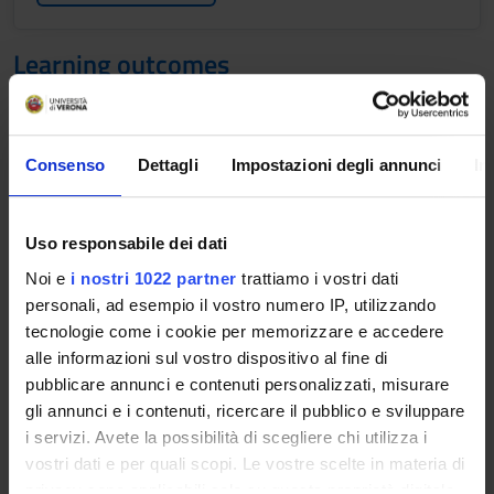
Learning outcomes
The programme provides a wide-ranging analysis of
institutional and normative aspects of the gov-ernance of
international crises encompassing armed conflicts (both
Consenso
Dettagli
Impostazioni degli annunci
In
national and international), climate change, natural disasters,
as well as humanitarian crises. Moreover it focuses on what
responders must do during critical period of crisis response
Uso responsabile dei dati
and on how organizations can prepare themselves for high
Noi e
i nostri 1022 partner
trattiamo i vostri dati
performance in this situations. It examines which skills and
personali, ad esempio il vostro numero IP, utilizzando
management systems crises demand; considers the
tecnologie come i cookie per memorizzare e accedere
differences between managing routine emergencies and crisis
alle informazioni sul vostro dispositivo al fine di
and asks how organizations can effectively prepare for crises
pubblicare annunci e contenuti personalizzati, misurare
in advance. The aim of the course is to provide students with
gli annunci e i contenuti, ricercare il pubblico e sviluppare
in-depth knowledge across the whole subject area. Starting
i servizi. Avete la possibilità di scegliere chi utilizza i
from the understanding of functions and purposes of the
vostri dati e per quali scopi. Le vostre scelte in materia di
international intervention in areas of crisis, the course will
privacy sono applicabili solo su questa proprietà digitale