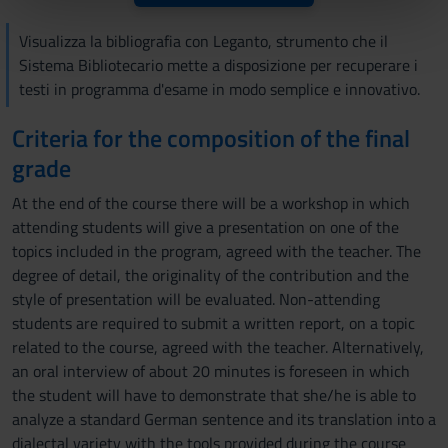
nostri partner che si occupano di analisi dei dati web,
pubblicità e social media, i quali potrebbero combinarle
Visualizza la bibliografia con Leganto, strumento che il
con altre informazioni che hai fornito loro o che hanno
Sistema Bibliotecario mette a disposizione per recuperare i
raccolto dal tuo utilizzo dei loro servizi.
testi in programma d'esame in modo semplice e innovativo.
Criteria for the composition of the final
grade
At the end of the course there will be a workshop in which
attending students will give a presentation on one of the
topics included in the program, agreed with the teacher. The
degree of detail, the originality of the contribution and the
style of presentation will be evaluated. Non-attending
students are required to submit a written report, on a topic
related to the course, agreed with the teacher. Alternatively,
an oral interview of about 20 minutes is foreseen in which
the student will have to demonstrate that she/he is able to
analyze a standard German sentence and its translation into a
dialectal variety with the tools provided during the course