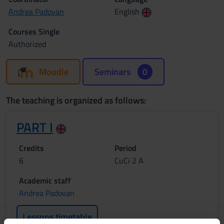
Andrea Padovan
English
Courses Single
Authorized
Moodle
Seminars
0
The teaching is organized as follows:
PART I
Credits
Period
6
CuCi 2 A
Academic staff
Andrea Padovan
Lessons timetable