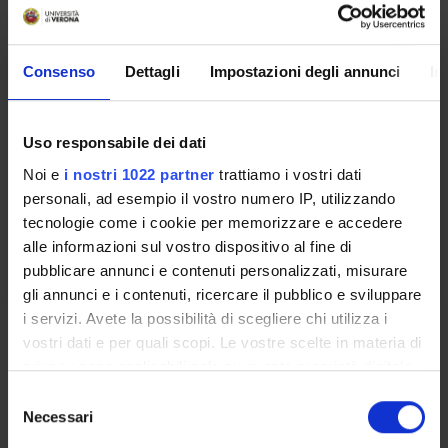
PART II
Consenso
Dettagli
Impostazioni degli annunci
In
Credits
Period
3
CuCi 2 B
Uso responsabile dei dati
Noi e
i nostri 1022 partner
trattiamo i vostri dati
Academic staff
personali, ad esempio il vostro numero IP, utilizzando
Alessandra Tomaselli
tecnologie come i cookie per memorizzare e accedere
alle informazioni sul vostro dispositivo al fine di
Lessons timetable
pubblicare annunci e contenuti personalizzati, misurare
gli annunci e i contenuti, ricercare il pubblico e sviluppare
i servizi. Avete la possibilità di scegliere chi utilizza i
Learning objectives
vostri dati e per quali scopi. Le vostre scelte in materia di
Part I. Expected results: At the end of the course the students
privacy sono applicabili solo su questa proprietà digitale
will be able to: - Analyze the phrasal structures of the German
in cui avete effettuato le vostre scelte. È possibile
S
language in the framework of generative grammar - To make
modificare o revocare il proprio consenso in qualsiasi
Necessari
e
sense of theoretical explanation in order to i) distinguish
momento dalla Dichiarazione sui cookie o facendo clic
l