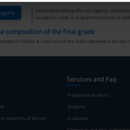
Visualizza la bibliografia con Leganto, strument
iografia
recuperare i testi in programma d'esame in mod
the composition of the final grade
pressed in thirties. It is the sum of the marks obtained in the two m
Services and Faq
Prospective students
me
Students
he University of Verona
Graduates
Companies and local authoritie