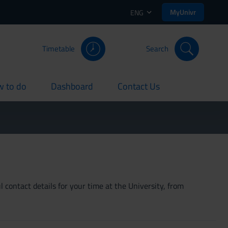
MyUnivr
ENG
Timetable
Search
 to do
Dashboard
Contact Us
rent
current
current
 contact details for your time at the University, from