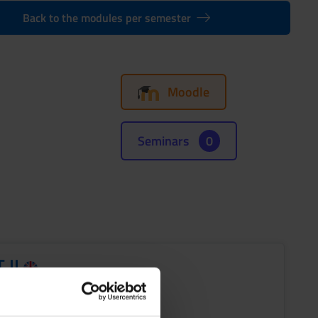
Back to the modules per semester
Moodle
Seminars
0
 II
s
Period
CuCi 2 B