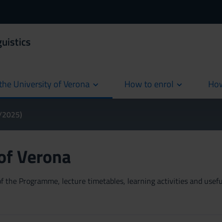
uistics
the University of Verona
How to enrol
How
cur
4/2025)
 of Verona
 the Programme, lecture timetables, learning activities and useful