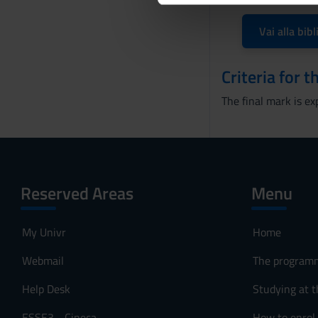
dei loro servizi.
e
d
Vai alla bibl
e
l
Criteria for 
c
o
The final mark is ex
n
s
e
n
s
Reserved Areas
Menu
o
My Univr
Home
Webmail
The program
Help Desk
Studying at t
ESSE3 - Cineca
How to enrol