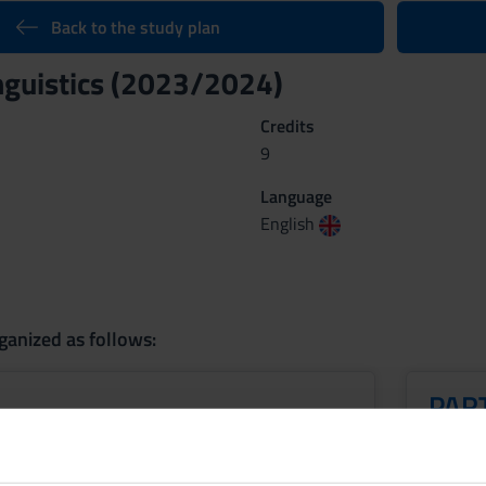
Back to the study plan
nguistics (2023/2024)
Credits
9
Language
English
ganized as follows:
PART
Period
Credit
CuCi 2 A
3