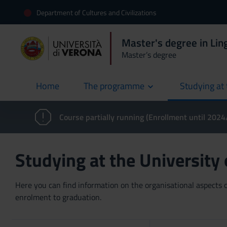
Department of Cultures and Civilizations
Master's degree in Ling
Master’s degree
Home
The programme
Studying at 
current
Course partially running (Enrollment until 202
Studying at the University
Here you can find information on the organisational aspects of
enrolment to graduation.