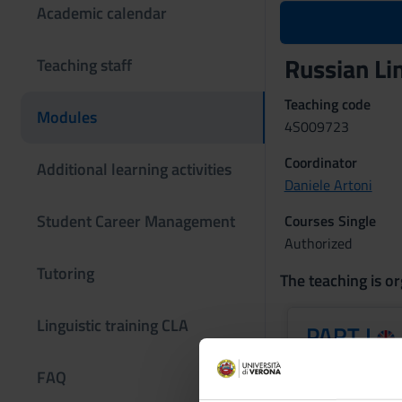
Academic calendar
Russian Li
Teaching staff
Teaching code
Modules
4S009723
Coordinator
Additional learning activities
Daniele Artoni
Student Career Management
Courses Single
Authorized
Tutoring
The teaching is or
Linguistic training CLA
PART I
Credits
FAQ
6