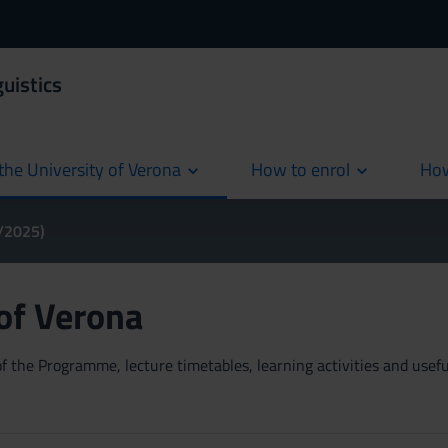
uistics
the University of Verona
How to enrol
How
cur
4/2025)
 of Verona
 the Programme, lecture timetables, learning activities and useful