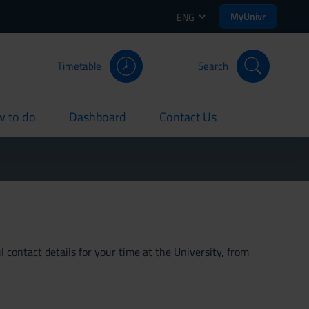
MyUnivr
ENG
Timetable
Search
 to do
Dashboard
Contact Us
rent
current
current
 contact details for your time at the University, from