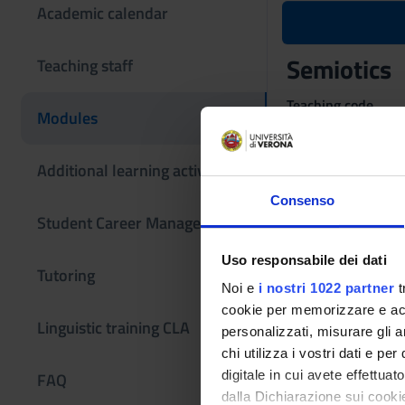
Academic calendar
Semiotics
Teaching staff
Teaching code
Modules
4S02593
The course is give
Additional learning activities
Master’s degree in 
Consenso
Student Career Management
Uso responsabile dei dati
Tutoring
Noi e
i nostri 1022 partner
t
cookie per memorizzare e acce
Linguistic training CLA
personalizzati, misurare gli an
chi utilizza i vostri dati e pe
digitale in cui avete effettua
FAQ
dalla Dichiarazione sui cookie