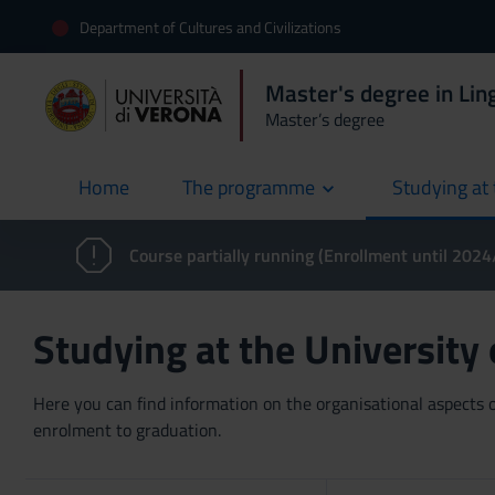
Department of Cultures and Civilizations
Master's degree in Ling
Master’s degree
Home
The programme
Studying at 
current
Course partially running (Enrollment until 202
Studying at the University
Here you can find information on the organisational aspects of
enrolment to graduation.