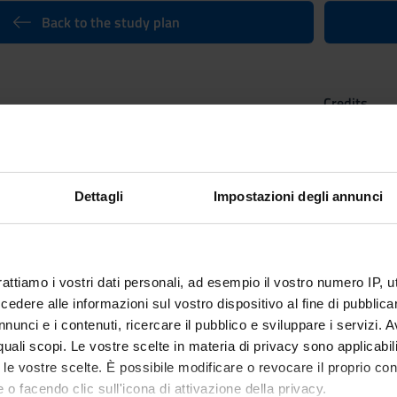
Back to the study plan
Credits
6
n by
Reasoning, information and multimedia semiotics (m) - Mod
Publishing and Journalism
Dettagli
Impostazioni degli annunci
rattiamo i vostri dati personali, ad esempio il vostro numero IP, 
dere alle informazioni sul vostro dispositivo al fine di pubblica
nunci e i contenuti, ricercare il pubblico e sviluppare i servizi. A
r quali scopi. Le vostre scelte in materia di privacy sono applicabi
to le vostre scelte. È possibile modificare o revocare il proprio 
 o facendo clic sull'icona di attivazione della privacy.