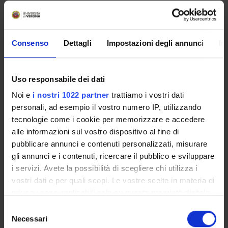
Ritorna ad attività formative
ITALIAN LANGUAGE COURSE FOR
Consenso
Dettagli
Impostazioni degli annunci
In
NON-NATIVE ITALIAN SPEAKERS
(2023/2024)
Uso responsabile dei dati
Teacher
Credits
Noi e
i nostri 1022 partner
trattiamo i vostri dati
Not yet assigned
2.5
personali, ad esempio il vostro numero IP, utilizzando
tecnologie come i cookie per memorizzare e accedere
Language
Class attendance
alle informazioni sul vostro dispositivo al fine di
English
Free Choice
pubblicare annunci e contenuti personalizzati, misurare
gli annunci e i contenuti, ricercare il pubblico e sviluppare
Seminars
0
i servizi. Avete la possibilità di scegliere chi utilizza i
vostri dati e per quali scopi. Le vostre scelte in materia di
Program
privacy sono applicabili solo su questa proprietà digitale
in cui avete effettuato le vostre scelte. È possibile
S
The course is organised by the CLA. For information, students
modificare o revocare il proprio consenso in qualsiasi
Necessari
e
will have to contact the CLA offices: