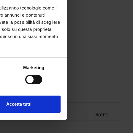
utilizzando tecnologie come i
re annunci e contenuti
vete la possibilità di scegliere
li solo su questa proprietà
consenso in qualsiasi momento
alche metro,
Marketing
al development
e specifiche (impronte
ezione dettagli
. Puoi
Accetta tutti
NG
l media e per analizzare il
YEAR
ISBN
NOTES
ostri partner che si occupano
azioni che hai fornito loro o