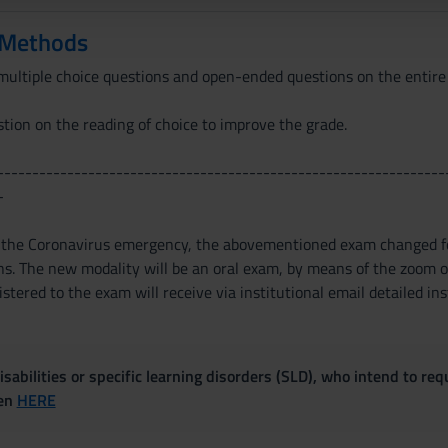
 Methods
ultiple choice questions and open-ended questions on the entire
ion on the reading of choice to improve the grade.
----------------------------------------------------------------
-
t the Coronavirus emergency, the abovementioned exam changed f
ons. The new modality will be an oral exam, by means of the zoom o
istered to the exam will receive via institutional email detailed i
sabilities or specific learning disorders (SLD), who intend to re
ven
HERE