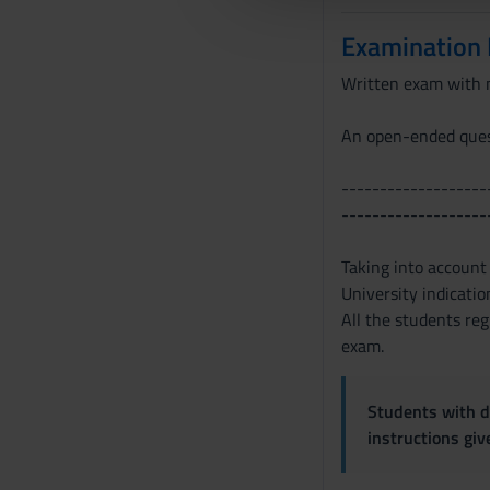
l
Examination
c
o
Written exam with m
n
s
An open-ended quest
e
n
-------------------
s
-------------------
o
Taking into accoun
University indicati
All the students reg
exam.
Students with di
instructions gi