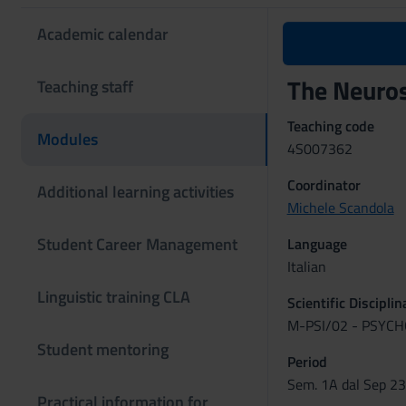
Academic calendar
The Neuros
Teaching staff
Teaching code
Modules
4S007362
Coordinator
Additional learning activities
Michele Scandola
Student Career Management
Language
Italian
Linguistic training CLA
Scientific Discipli
M-PSI/02 - PSYC
Student mentoring
Period
Sem. 1A dal Sep 23
Practical information for