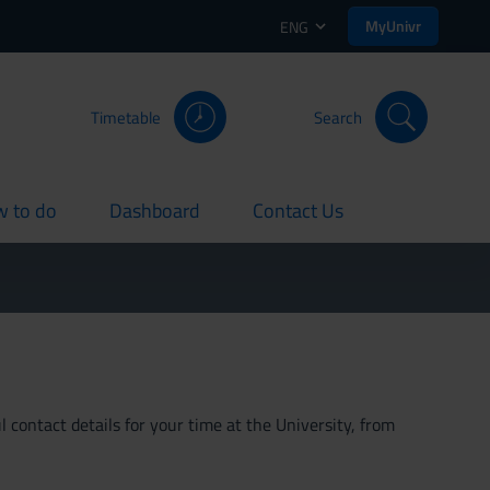
MyUnivr
ENG
Timetable
Search
 to do
Dashboard
Contact Us
rent
current
current
 contact details for your time at the University, from