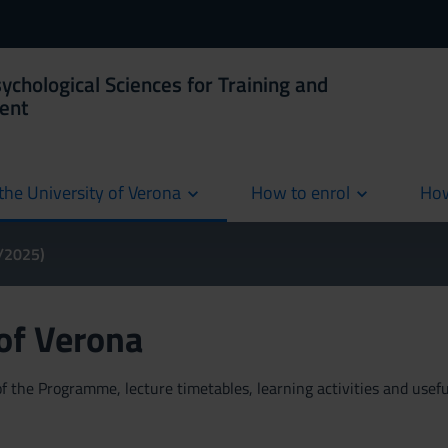
ychological Sciences for Training and
ent
the University of Verona
How to enrol
How
cur
4/2025)
 of Verona
 the Programme, lecture timetables, learning activities and useful