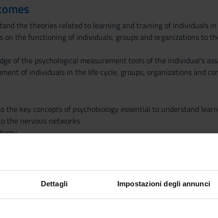
tcomes
nd the theories related to learning and training of individuals in t
s on the functioning of individuals, groups and organizations to t
dge of the psychological measurement tools of the individual's as
ment of individuals in the life cycle, groups, organizations and c
to the key concepts of psychobiology essential to understand learn
to the nervous networks
atomy
 learning networks
f memory networks
Dettagli
Impostazioni degli annunci
hind brain development
ndent of external events
ent on external events