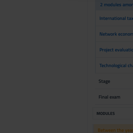
2 modules amon
o
n
International ta
s
e
Network economi
n
s
o
Project evaluat
Technological c
Stage
Final exam
MODULES
Between the year