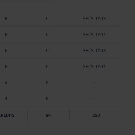
6
C
SECS-P/03
6
C
SECS-P/01
6
C
SECS-P/03
6
C
SECS-P/01
6
F
-
3
E
-
CREDITS
TAF
SSD