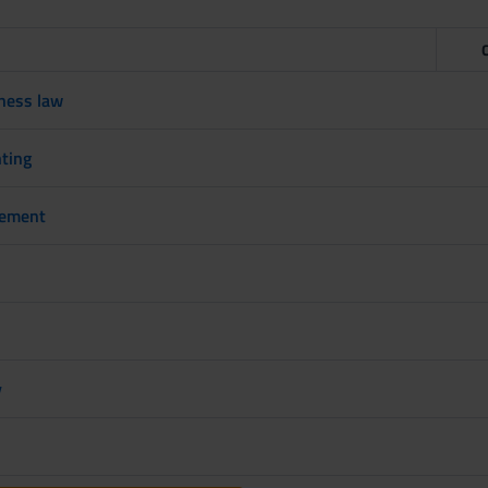
ness law
ting
ement
y