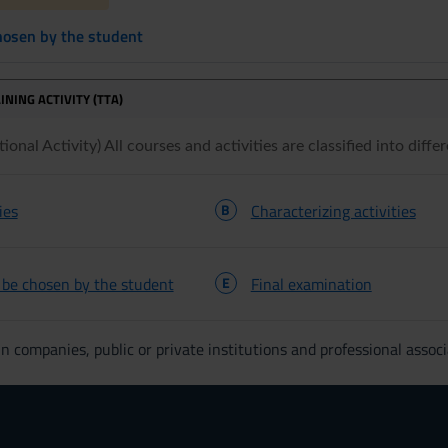
chosen by the student
INING ACTIVITY (TTA)
onal Activity) All courses and activities are classified into differ
ies
B
Characterizing activities
o be chosen by the student
E
Final examination
n companies, public or private institutions and professional associ