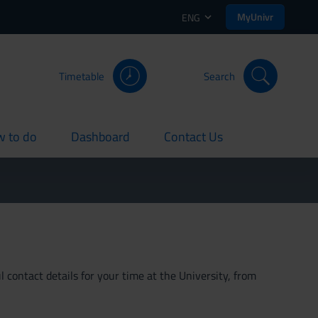
MyUnivr
ENG
Timetable
Search
 to do
Dashboard
Contact Us
rent
current
current
 contact details for your time at the University, from