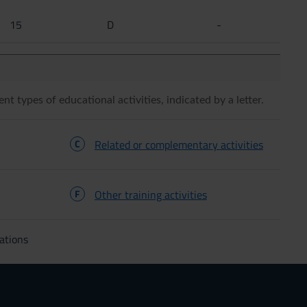
15
D
-
ent types of educational activities, indicated by a letter.
C
Related or complementary activities
F
Other training activities
ations