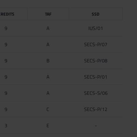
CREDITS
TAF
SSD
9
A
IUS/01
9
A
SECS-P/07
9
B
SECS-P/08
9
A
SECS-P/01
9
A
SECS-S/06
9
C
SECS-P/12
3
E
-