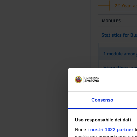
2° Year ac
MODULES
Statistics for B
1 module among
International an
Law of Employme
Public law of ec
Consenso
International Ec
Uso responsabile dei dati
Noi e
i nostri 1022 partner
t
Corporate financ
cookie per memorizzare e acce