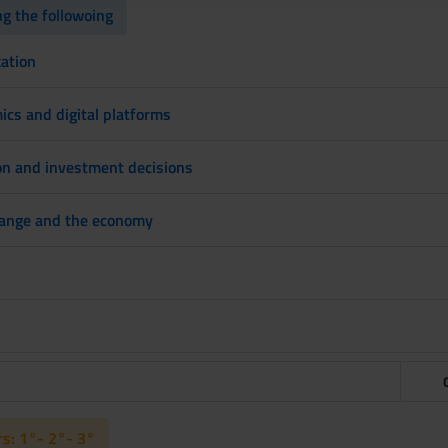
g the followoing
xation
cs and digital platforms
ion and investment decisions
hange and the economy
s: 1°- 2°- 3°