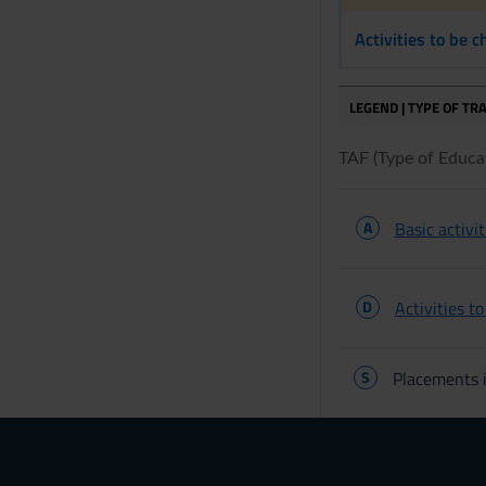
Activities to be 
LEGEND | TYPE OF TRA
TAF (Type of Educati
A
Basic activit
D
Activities t
S
Placements i