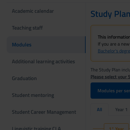
Academic calendar
Study Pla
Teaching staff
This information
If you are a new
Modules
Bachelor's degr
Additional learning activities
The Study Plan inclu
Please select your 
Graduation
Modules per se
Student mentoring
All
Year 1
Student Career Management
Linguistic training CLA
1° Year