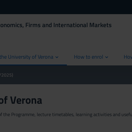
conomics, Firms and International Markets
the University of Verona
How to enrol
How
cur
4/2025)
 of Verona
 the Programme, lecture timetables, learning activities and useful