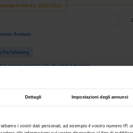
tivated in the A.Y. 2023/2024
usiness Analysis
 the following
d european union law for the global markets
nt Relations in the Enterprise
onomic liberties
Dettagli
Impostazioni degli annunci
onomics and Policy
rattiamo i vostri dati personali, ad esempio il vostro numero IP, 
e
dere alle informazioni sul vostro dispositivo al fine di pubblica