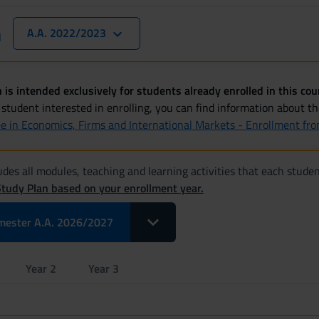
n
A.A. 2022/2023
 is intended exclusively for students already enrolled in this cou
 student interested in enrolling, you can find information about t
ee in Economics, Firms and International Markets - Enrollment f
des all modules, teaching and learning activities that each studen
Study Plan based on your enrollment year.
Toggle Dropdown Select Modules pe
mester A.A. 2026/2027
Year 2
Year 3