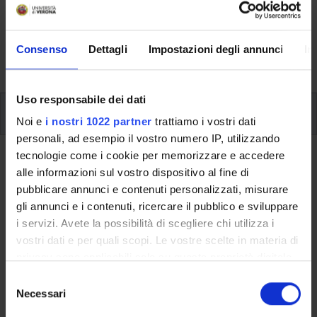
Here you can find information on the organisational
aspects of the Programme, lecture timetables, learning
activities and useful contact details for your time at the
Consenso
Dettagli
Impostazioni degli annunci
In
University, from enrolment to graduation.
Uso responsabile dei dati
Modules
Noi e
i nostri 1022 partner
trattiamo i vostri dati
personali, ad esempio il vostro numero IP, utilizzando
tecnologie come i cookie per memorizzare e accedere
Back to the study plan
alle informazioni sul vostro dispositivo al fine di
Stage (It will be activated in the
pubblicare annunci e contenuti personalizzati, misurare
gli annunci e i contenuti, ricercare il pubblico e sviluppare
A.Y. 2023/2024)
i servizi. Avete la possibilità di scegliere chi utilizza i
vostri dati e per quali scopi. Le vostre scelte in materia di
Teaching code
Credits
privacy sono applicabili solo su questa proprietà digitale
4S01870
6
in cui avete effettuato le vostre scelte. È possibile
S
Scientific Disciplinary Sector (SSD)
modificare o revocare il proprio consenso in qualsiasi
Necessari
e
- - -
momento dalla Dichiarazione sui cookie o facendo clic
l