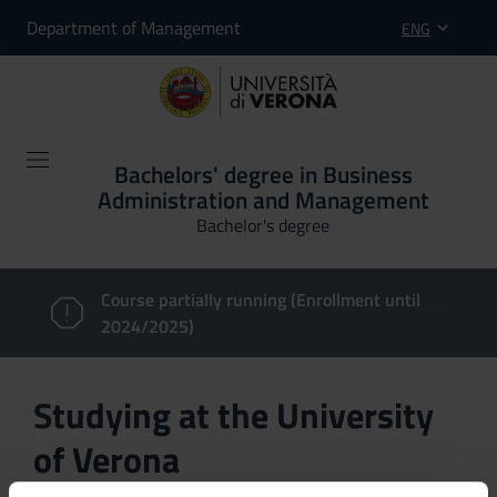
Department of Management
ENG
Bachelors' degree in Business
Administration and Management
Bachelor's degree
Course partially running (Enrollment until
2024/2025)
Studying at the University
of Verona