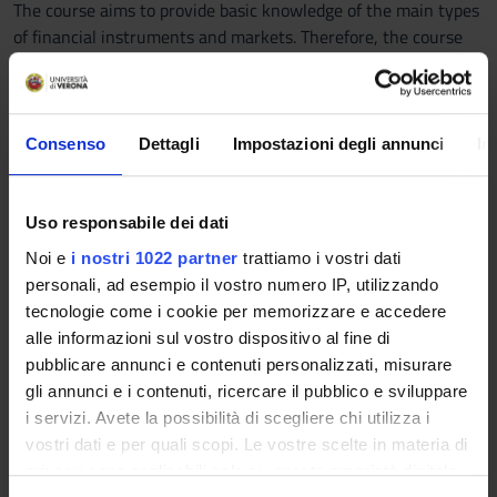
The course aims to provide basic knowledge of the main types
of financial instruments and markets. Therefore, the course
investigates the technical and evaluation features of the most
important financial instruments, as well as the structure of
the related financial markets. Students will learn concepts
necessary to analyze the role played by financial instruments
Consenso
Dettagli
Impostazioni degli annunci
In
and markets within the financial system. At the end of the
course, students will be able to identify and understand both
the appropriate risk and return measures of the different
Uso responsabile dei dati
types of financial instruments analyzed and the
Noi e
i nostri 1022 partner
trattiamo i vostri dati
organizational structure of the financial markets in which
personali, ad esempio il vostro numero IP, utilizzando
they are traded.
tecnologie come i cookie per memorizzare e accedere
alle informazioni sul vostro dispositivo al fine di
Prerequisites and basic notions
pubblicare annunci e contenuti personalizzati, misurare
Although there are no prerequisites, the basics of Business
gli annunci e i contenuti, ricercare il pubblico e sviluppare
Administration and Mathematics for Economics and Finance
i servizi. Avete la possibilità di scegliere chi utilizza i
are strongly recommended.
vostri dati e per quali scopi. Le vostre scelte in materia di
privacy sono applicabili solo su questa proprietà digitale
Program