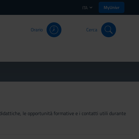
MyUnivr
ITA
Orario
Cerca
didattiche, le opportunità formative e i contatti utili durante