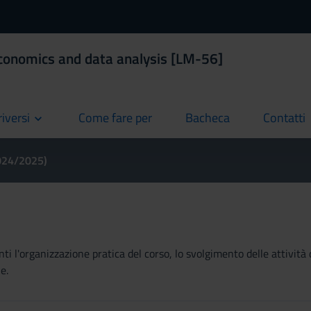
conomics and data analysis [LM-56]
riversi
Come fare per
Bacheca
Contatti
current
current
current
2024/2025)
ti l'organizzazione pratica del corso, lo svolgimento delle attività 
e.