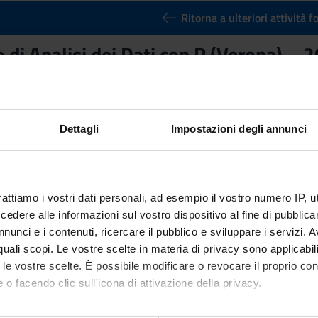
Ritorna a ulteriori attività 
 di Analisi dei Dati con R (Verona) –
nto
Crediti
3
utuato dall'insegnamento
Laboratorio di Analisi dei Dati con R (
Dettagli
Impostazioni degli annunci
rattiamo i vostri dati personali, ad esempio il vostro numero IP, 
dere alle informazioni sul vostro dispositivo al fine di pubblica
nunci e i contenuti, ricercare il pubblico e sviluppare i servizi. A
r quali scopi. Le vostre scelte in materia di privacy sono applicabi
to le vostre scelte. È possibile modificare o revocare il proprio 
 o facendo clic sull'icona di attivazione della privacy.
mo anche: