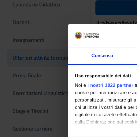
Calendario Didattico
Laboratorio
Docenti
Codice insegname
Insegnamenti
4S009610
L'insegnamento è m
Consenso
Ulteriori attività formative
commercio [L-33]
Prova finale
Uso responsabile dei dati
Noi e
i nostri 1022 partner
t
Esercitazioni Linguistiche CLA
cookie per memorizzare e acce
personalizzati, misurare gli an
chi utilizza i vostri dati e pe
Stage e Tirocini
digitale in cui avete effettua
dalla Dichiarazione sui cookie
Gestione carriere
Con il tuo consenso, vorrem