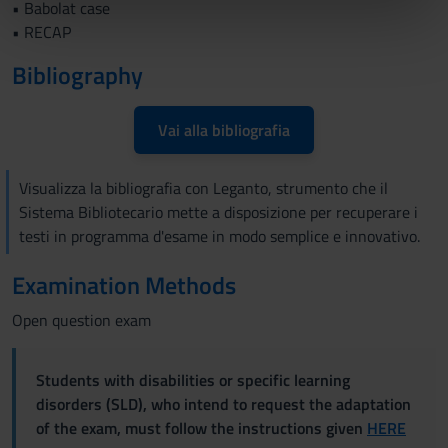
• Babolat case
nostri partner che si occupano di analisi dei dati web,
• RECAP
pubblicità e social media, i quali potrebbero combinarle
con altre informazioni che hai fornito loro o che hanno
Bibliography
raccolto dal tuo utilizzo dei loro servizi.
Vai alla bibliografia
Visualizza la bibliografia con Leganto, strumento che il
Sistema Bibliotecario mette a disposizione per recuperare i
testi in programma d'esame in modo semplice e innovativo.
Examination Methods
Open question exam
Students with disabilities or specific learning
disorders (SLD), who intend to request the adaptation
of the exam, must follow the instructions given
HERE