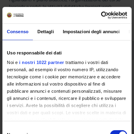
(periodo e sede), le attività didattiche (project work,
verifiche periodiche, prova finale) e, se previste, sono
dettagliate le informazioni sullo stage e l’iscrizione ai
singoli moduli.
Consenso
Dettagli
Impostazioni degli annunci
In
Piano Didattico
Uso responsabile dei dati
Noi e
i nostri 1022 partner
trattiamo i vostri dati
personali, ad esempio il vostro numero IP, utilizzando
Ritorna al piano didattico
tecnologie come i cookie per memorizzare e accedere
Operations management
alle informazioni sul vostro dispositivo al fine di
pubblicare annunci e contenuti personalizzati, misurare
(2023/2024)
gli annunci e i contenuti, ricercare il pubblico e sviluppare
i servizi. Avete la possibilità di scegliere chi utilizza i
Codice insegnamento
Crediti
vostri dati e per quali scopi. Le vostre scelte in materia di
4S005175
1
privacy sono applicabili solo su questa proprietà digitale
Lingua di erogazione
in cui avete effettuato le vostre scelte. È possibile
S
Italiano