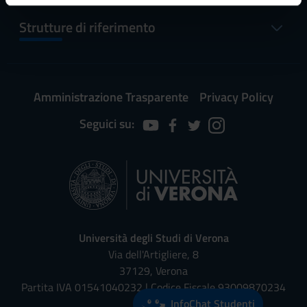
informazioni sul modo in cui utilizzi il nostro sito con i
Strutture di riferimento
nostri partner che si occupano di analisi dei dati web,
pubblicità e social media, i quali potrebbero combinarle
con altre informazioni che hai fornito loro o che hanno
raccolto dal tuo utilizzo dei loro servizi.
Amministrazione Trasparente
Privacy Policy
Seguici su:
Università degli Studi di Verona
Via dell'Artigliere, 8
37129, Verona
Partita IVA 01541040232 | Codice Fiscale 93009870234
InfoChat Studenti