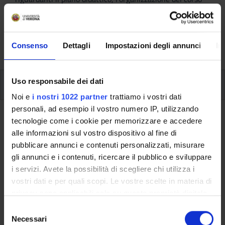
(periodo e sede), le attività didattiche (project work,
verifiche periodiche, prova finale) e, se previste, sono
dettagliate le informazioni sullo stage e l’iscrizione ai
Consenso
Dettagli
Impostazioni degli annunci
In
singoli moduli.
Uso responsabile dei dati
Piano Didattico
Noi e
i nostri 1022 partner
trattiamo i vostri dati
personali, ad esempio il vostro numero IP, utilizzando
Ritorna al piano didattico
tecnologie come i cookie per memorizzare e accedere
alle informazioni sul vostro dispositivo al fine di
Case study (2023/2024)
pubblicare annunci e contenuti personalizzati, misurare
gli annunci e i contenuti, ricercare il pubblico e sviluppare
Codice insegnamento
Crediti
i servizi. Avete la possibilità di scegliere chi utilizza i
4S012010
2
vostri dati e per quali scopi. Le vostre scelte in materia di
privacy sono applicabili solo su questa proprietà digitale
Lingua di erogazione
in cui avete effettuato le vostre scelte. È possibile
Italiano
S
modificare o revocare il proprio consenso in qualsiasi
Necessari
e