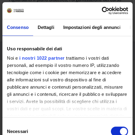
(periodo e sede), le attività didattiche (project work,
verifiche periodiche, prova finale) e, se previste, sono
dettagliate le informazioni sullo stage e l’iscrizione ai
Consenso
Dettagli
Impostazioni degli annunci
In
singoli moduli.
Uso responsabile dei dati
Piano Didattico
Noi e
i nostri 1022 partner
trattiamo i vostri dati
personali, ad esempio il vostro numero IP, utilizzando
Ritorna al piano didattico
tecnologie come i cookie per memorizzare e accedere
alle informazioni sul vostro dispositivo al fine di
Incoterms (2023/2024)
pubblicare annunci e contenuti personalizzati, misurare
gli annunci e i contenuti, ricercare il pubblico e sviluppare
Codice insegnamento
Crediti
i servizi. Avete la possibilità di scegliere chi utilizza i
4S005047
1
vostri dati e per quali scopi. Le vostre scelte in materia di
privacy sono applicabili solo su questa proprietà digitale
Lingua di erogazione
in cui avete effettuato le vostre scelte. È possibile
Italiano
S
modificare o revocare il proprio consenso in qualsiasi
Necessari
e