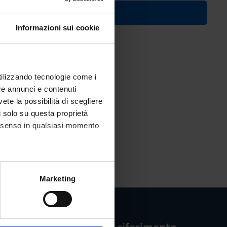
ico
Informazioni sui cookie
utilizzando tecnologie come i
re annunci e contenuti
vete la possibilità di scegliere
li solo su questa proprietà
consenso in qualsiasi momento
alche metro,
Marketing
e specifiche (impronte
ezione dettagli
. Puoi