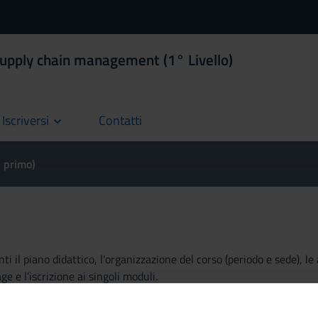
supply chain management (1° Livello)
Iscriversi
Contatti
current
l primo)
i il piano didattico, l'organizzazione del corso (periodo e sede), le
ge e l’iscrizione ai singoli moduli.