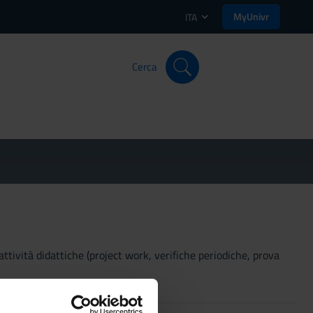
MyUnivr
ITA
Cerca
 attività didattiche (project work, verifiche periodiche, prova