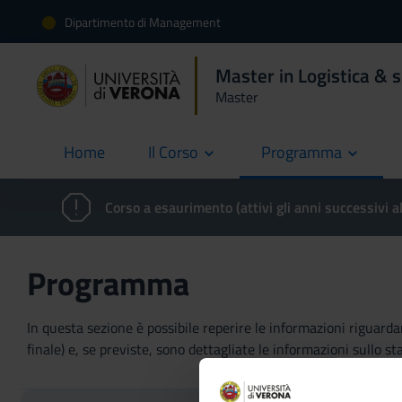
Dipartimento di Management
Master in Logistica & 
Master
Home
Il Corso
Programma
current
Corso a esaurimento (attivi gli anni successivi a
Programma
In questa sezione è possibile reperire le informazioni riguardant
finale) e, se previste, sono dettagliate le informazioni sullo sta