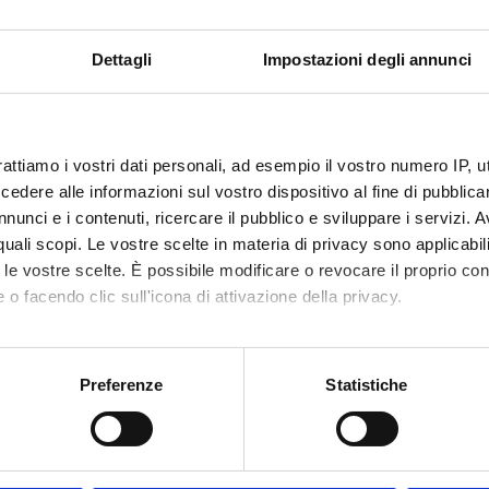
Ritorna al piano didatt
Dettagli
Impostazioni degli annunci
y (2023/2024)
nto
Crediti
2
rattiamo i vostri dati personali, ad esempio il vostro numero IP, 
dere alle informazioni sul vostro dispositivo al fine di pubblica
ne
nunci e i contenuti, ricercare il pubblico e sviluppare i servizi. A
r quali scopi. Le vostre scelte in materia di privacy sono applicabi
 Disciplinare (SSD)
to le vostre scelte. È possibile modificare o revocare il proprio 
NOMIA E GESTIONE DELLE IMPRESE
 o facendo clic sull'icona di attivazione della privacy.
mo anche:
oni sulla tua posizione geografica, con un'approssimazione di qu
Preferenze
Statistiche
spositivo, scansionandolo attivamente alla ricerca di caratteristich
aborati i tuoi dati personali e imposta le tue preferenze nella
s
consenso in qualsiasi momento dalla Dichiarazione sui cookie.