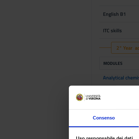
English B1
ITC skills
2° Year ac
MODULES
Analytical chemi
Food chemistry, 
Pharmaceutical 
Consenso
Pharmacology
Uso responsabile dei dati