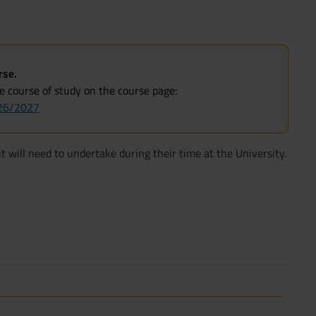
rse.
he course of study on the course page:
026/2027
t will need to undertake during their time at the University.
r semester