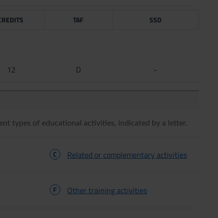
CREDITS
TAF
SSD
12
D
-
ent types of educational activities, indicated by a letter.
C
Related or complementary activities
F
Other training activities