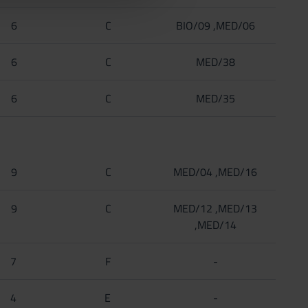
6
C
BIO/09 ,MED/06
6
C
MED/38
6
C
MED/35
9
C
MED/04 ,MED/16
9
C
MED/12 ,MED/13
,MED/14
7
F
-
4
E
-