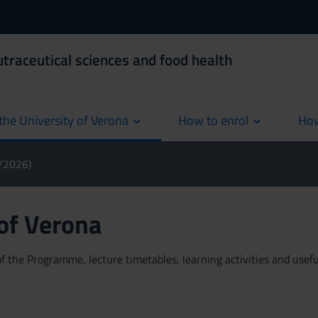
utraceutical sciences and food health
the University of Verona
How to enrol
How
cur
5/2026)
 of Verona
 the Programme, lecture timetables, learning activities and useful