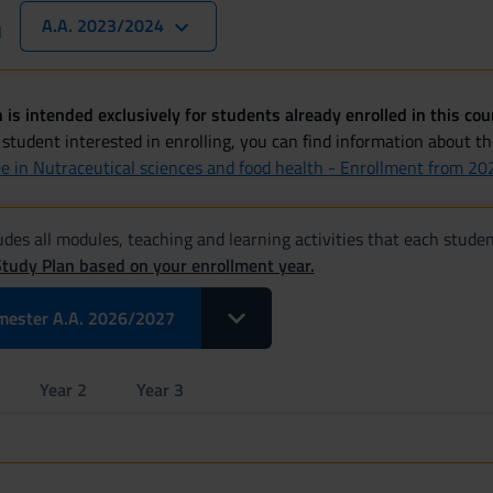
n
A.A. 2023/2024
 is intended exclusively for students already enrolled in this cou
 student interested in enrolling, you can find information about t
ee in Nutraceutical sciences and food health - Enrollment from 2
des all modules, teaching and learning activities that each studen
Study Plan based on your enrollment year.
Toggle Dropdown Select Modules pe
mester A.A. 2026/2027
Year 2
Year 3