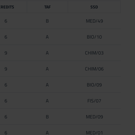
CREDITS
TAF
SSD
6
B
MED/49
6
A
BIO/10
9
A
CHIM/03
9
A
CHIM/06
6
A
BIO/09
6
A
FIS/07
6
B
MED/09
6
A
MED/01