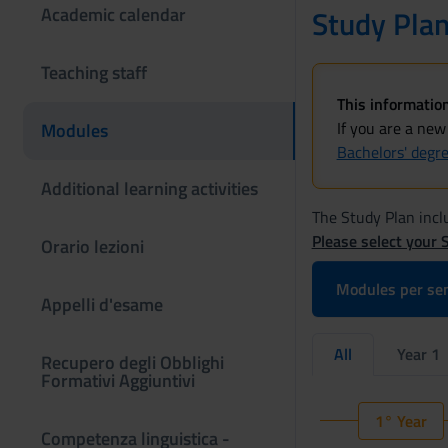
Academic calendar
Study Pla
Teaching staff
This information
If you are a new
Modules
Bachelors' degr
Additional learning activities
The Study Plan inclu
Please select your 
Orario lezioni
Modules per se
Appelli d'esame
All
Year 1
Recupero degli Obblighi
Formativi Aggiuntivi
1° Year
Competenza linguistica -