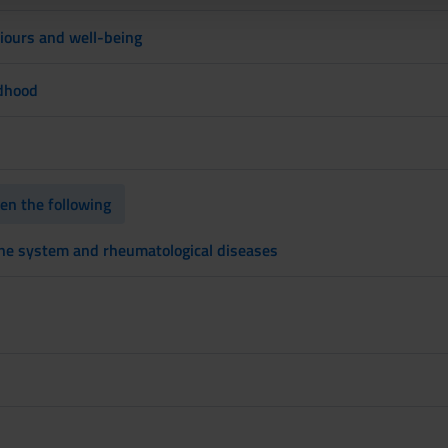
iours and well-being
ldhood
n the following
ne system and rheumatological diseases
n