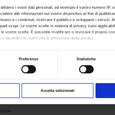
 microbiology with laboratory
rattiamo i vostri dati personali, ad esempio il vostro numero IP, 
dere alle informazioni sul vostro dispositivo al fine di pubblica
nd technologies and legislation of functional foods
nunci e i contenuti, ricercare il pubblico e sviluppare i servizi. A
r quali scopi. Le vostre scelte in materia di privacy sono applicabi
tivated in the A.Y. 2025/2026
to le vostre scelte. È possibile modificare o revocare il proprio 
 o facendo clic sull'icona di attivazione della privacy.
mo anche:
ny for nutrition
oni sulla tua posizione geografica, con un'approssimazione di qu
Preferenze
Statistiche
spositivo, scansionandolo attivamente alla ricerca di caratteristich
and marketing
aborati i tuoi dati personali e imposta le tue preferenze nella
s
velopment
consenso in qualsiasi momento dalla Dichiarazione sui cookie.
Accetta selezionati
nalizzare contenuti ed annunci, per fornire funzionalità dei socia
 the following
inoltre informazioni sul modo in cui utilizzi il nostro sito con i n
icità e social media, i quali potrebbero combinarle con altre inform
rition
lizzo dei loro servizi.