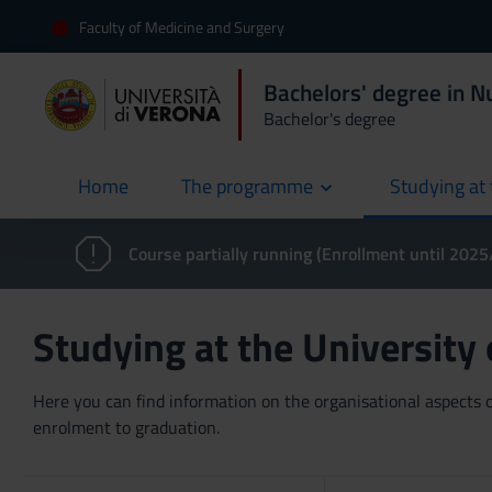
Faculty of Medicine and Surgery
Bachelors' degree in N
Bachelor's degree
Home
The programme
Studying at 
current
Course partially running (Enrollment until 202
Studying at the University
Here you can find information on the organisational aspects of
enrolment to graduation.