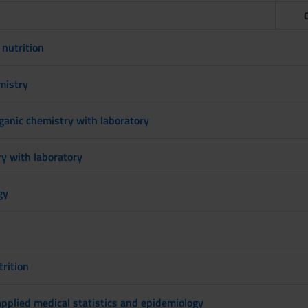
nutrition
mistry
ganic chemistry with laboratory
y with laboratory
gy
s
rition
applied medical statistics and epidemiology