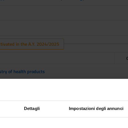
tivated in the A.Y. 2024/2025
stry of health products
nutraceuticals and functional foods
Chemistry for food products
Dettagli
Impostazioni degli annunci