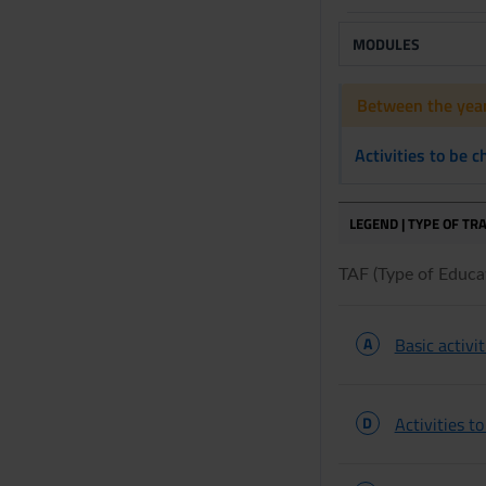
MODULES
Between the year
Activities to be 
LEGEND | TYPE OF TRA
TAF (Type of Educati
A
Basic activit
D
Activities t