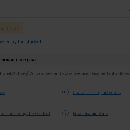
s: 2°- 3°
chosen by the student
INING ACTIVITY (TTA)
onal Activity) All courses and activities are classified into differ
ies
B
Characterizing activities
o be chosen by the student
E
Final examination