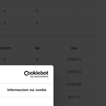
4
E
-
3
F
-
CREDITS
TAF
SSD
6
B
CHIM/01
6
B
CHIM/10
15
B
CHIM/08
Informazioni sui cookie
9
B
BIO/14