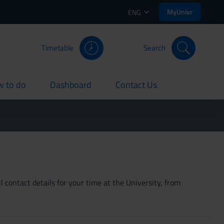
MyUnivr
ENG
Timetable
Search
 to do
Dashboard
Contact Us
rent
current
current
 contact details for your time at the University, from