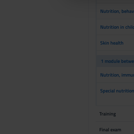
l
Nutrition, behav
c
o
Nutrition in chi
n
s
Skin health
e
n
s
1 module betwee
o
Nutrition, immu
Special nutritio
Training
Final exam