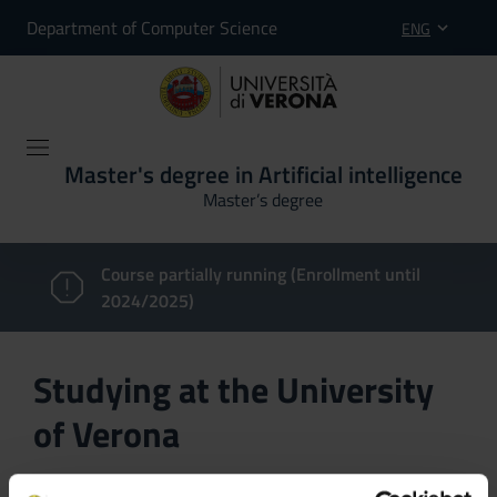
Department of Computer Science
ENG
Master's degree in Artificial intelligence
Master’s degree
Course partially running (Enrollment until
2024/2025)
Studying at the University
of Verona
Here you can find information on the organisational