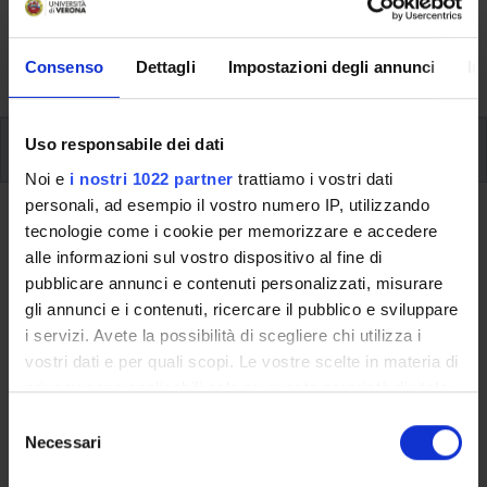
aspects of the Programme, lecture timetables, learning
activities and useful contact details for your time at the
University, from enrolment to graduation.
Consenso
Dettagli
Impostazioni degli annunci
In
Modules
Uso responsabile dei dati
Noi e
i nostri 1022 partner
trattiamo i vostri dati
personali, ad esempio il vostro numero IP, utilizzando
Back to the study plan
tecnologie come i cookie per memorizzare e accedere
alle informazioni sul vostro dispositivo al fine di
Back to the modules per semester
pubblicare annunci e contenuti personalizzati, misurare
gli annunci e i contenuti, ricercare il pubblico e sviluppare
Discrete Optimization
i servizi. Avete la possibilità di scegliere chi utilizza i
vostri dati e per quali scopi. Le vostre scelte in materia di
Teaching code
Credits
privacy sono applicabili solo su questa proprietà digitale
4S010691
6
in cui avete effettuato le vostre scelte. È possibile
S
modificare o revocare il proprio consenso in qualsiasi
Necessari
e
The course is given by
Discrete optimization and decision
momento dalla Dichiarazione sui cookie o facendo clic
l
making
(2022/2023) - Master's degree in Data Science