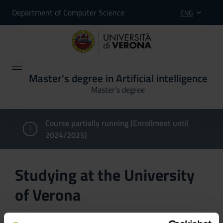
Department of Computer Science
ENG
Master's degree in Artificial intelligence
Master’s degree
Course partially running (Enrollment until
2024/2025)
Studying at the University
of Verona
Here you can find information on the organisational