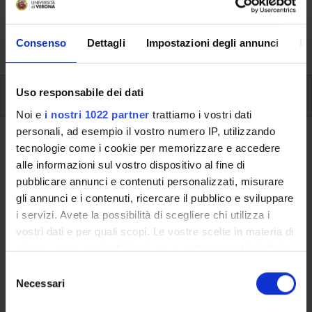
aspects of the Programme, lecture timetables, learning
activities and useful contact details for your time at the
University, from enrolment to graduation.
Consenso
Dettagli
Impostazioni degli annunci
In
Modules
Uso responsabile dei dati
Noi e
i nostri 1022 partner
trattiamo i vostri dati
personali, ad esempio il vostro numero IP, utilizzando
Back to the study plan
tecnologie come i cookie per memorizzare e accedere
alle informazioni sul vostro dispositivo al fine di
Back to the modules per semester
pubblicare annunci e contenuti personalizzati, misurare
gli annunci e i contenuti, ricercare il pubblico e sviluppare
Statistical Models
i servizi. Avete la possibilità di scegliere chi utilizza i
vostri dati e per quali scopi. Le vostre scelte in materia di
Teaching code
Credits
privacy sono applicabili solo su questa proprietà digitale
4S010693
6
in cui avete effettuato le vostre scelte. È possibile
S
modificare o revocare il proprio consenso in qualsiasi
Necessari
e
The course is given by
Statistical models for Data Science
momento dalla Dichiarazione sui cookie o facendo clic
l
(2022/2023) - Master's degree in Data Science