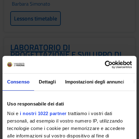
Barbara Simonato
Lessons timetable
LABORATORIO DI
PROGETTAZIONE E SVILUPPO DI
PRODOTTI ALIMENTARI
Credits
Period
2
Semester 1
Consenso
Dettagli
Impostazioni degli annunci
In
Academic staff
Barbara Simonato
Uso responsabile dei dati
Noi e
i nostri 1022 partner
trattiamo i vostri dati
Lessons timetable
personali, ad esempio il vostro numero IP, utilizzando
tecnologie come i cookie per memorizzare e accedere
alle informazioni sul vostro dispositivo al fine di