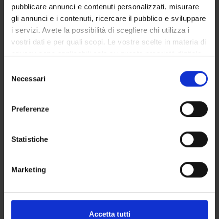
Learning objectives
pubblicare annunci e contenuti personalizzati, misurare
1. Food processing and preservation technologies
gli annunci e i contenuti, ricercare il pubblico e sviluppare
The aim of the course is to provide the students with the
i servizi. Avete la possibilità di scegliere chi utilizza i
capability to have an integrated vision of the problems and
vostri dati e per quali scopi. Le vostre scelte in materia di
interactions existing among raw materials, transformation
privacy sono applicabili solo su questa proprietà digitale
processes, packaging and sensory characteristics in a food
in cui avete effettuato le vostre scelte. È possibile
S
item, keeping also into account the sustainability aspects.
modificare o revocare il proprio consenso in qualsiasi
Necessari
e
Students will be able to adequately choose how to proceed in
momento dalla Dichiarazione sui cookie o facendo clic
l
the production of a given foodstuff capable of satisfying the
sull'icona di attivazione della privacy.
e
Preferenze
consumers hedonic and economic requests, but at the same
z
time respecting the quality, also nutritional, and safety
Con il tuo consenso, vorremmo anche:
i
requirements.
raccogliere informazioni sulla tua posizione
o
Statistiche
geografica, con un'approssimazione di qualche
n
Examination Methods: In order to pass the exam, students
metro,
e
Marketing
should show the capability of understanding the correct way
Identificare il tuo dispositivo, scansionandolo
d
to approach a food production process, and how to manage
attivamente alla ricerca di caratteristiche specifiche
e
the various technical, quality and legal aspects, including
(impronte digitali).
l
process sustainability.
c
Approfondisci come vengono elaborati i tuoi dati personali
Accetta tutti