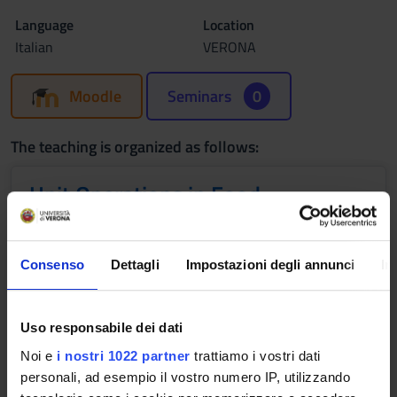
Language
Location
Italian
VERONA
Moodle
Seminars
0
The teaching is organized as follows:
Unit Operations in Food
Processing
Credits
Period
Consenso
Dettagli
Impostazioni degli annunci
In
4
Semester 2
Location
Academic staff
VERONA
Roberta Tolve
Uso responsabile dei dati
Noi e
i nostri 1022 partner
trattiamo i vostri dati
personali, ad esempio il vostro numero IP, utilizzando
Lessons timetable