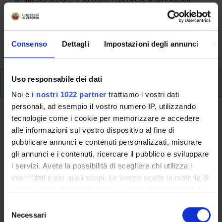
riguardanti l'organizzazione pratica del corso, lo
svolgimento delle attività didattiche, le opportunità
formative e i contatti utili durante tutto il percorso di
Consenso
Dettagli
Impostazioni degli annunci
In
studi, fino al conseguimento del titolo finale.
Uso responsabile dei dati
Insegnamenti
Noi e
i nostri 1022 partner
trattiamo i vostri dati
personali, ad esempio il vostro numero IP, utilizzando
Ritorna al piano didattico
tecnologie come i cookie per memorizzare e accedere
alle informazioni sul vostro dispositivo al fine di
Attivita' seminariali (professioni
pubblicare annunci e contenuti personalizzati, misurare
sanitarie) (Sarà attivato
gli annunci e i contenuti, ricercare il pubblico e sviluppare
i servizi. Avete la possibilità di scegliere chi utilizza i
nell'A.A. 2024/2025)
vostri dati e per quali scopi. Le vostre scelte in materia di
Codice insegnamento
Crediti
privacy sono applicabili solo su questa proprietà digitale
in cui avete effettuato le vostre scelte. È possibile
4S001040
2
S
modificare o revocare il proprio consenso in qualsiasi
Necessari
e