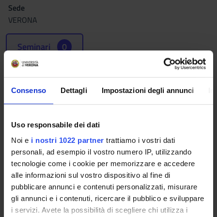
Sede
VERONA
Seminari
0
Obiettivi formativi
Il corso mira all’approfondimento delle nozioni già oggetto del
Consenso
Dettagli
Impostazioni degli annunci
In
corso di Istituzioni di diritto privato, con particolare riguardo ai
settori del diritto di famiglia, delle successioni e dei diritti
Uso responsabile dei dati
reali. Il corso si propone, inoltre, mediante la discussione
settimanale di uno o più casi, di mostrare come le conoscenze
Noi e
i nostri 1022 partner
trattiamo i vostri dati
teoriche acquisite nel corso di Istituzioni di Diritto privato, e
personali, ad esempio il vostro numero IP, utilizzando
quindi approfondite nel corso di Diritto civile, possano e
tecnologie come i cookie per memorizzare e accedere
debbano poi essere utilizzate nella pratica, così da fornire gli
alle informazioni sul vostro dispositivo al fine di
strumenti tecnico - giuridici per la redazione di un parere
pubblicare annunci e contenuti personalizzati, misurare
legale.
gli annunci e i contenuti, ricercare il pubblico e sviluppare
i servizi. Avete la possibilità di scegliere chi utilizza i