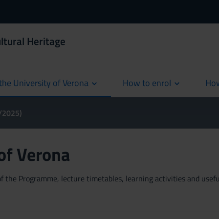
ltural Heritage
the University of Verona
How to enrol
How
cur
4/2025)
 of Verona
 the Programme, lecture timetables, learning activities and useful