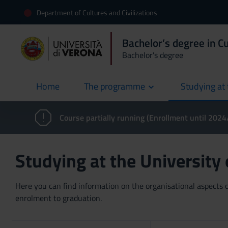
Department of Cultures and Civilizations
Bachelor’s degree in Cu
Bachelor's degree
Home
The programme
Studying at 
current
Course partially running (Enrollment until 202
Studying at the University
Here you can find information on the organisational aspects of
enrolment to graduation.