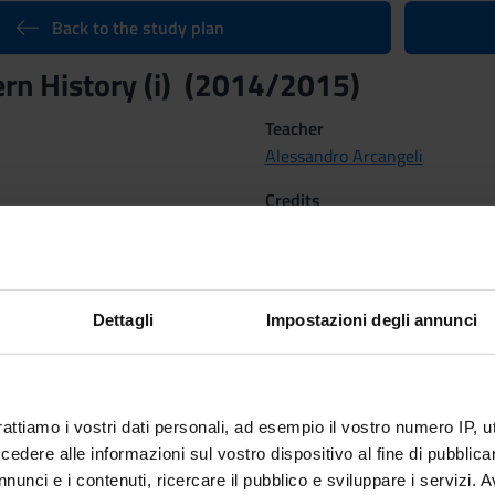
Back to the study plan
rn History (i) (2014/2015)
Teacher
Alessandro Arcangeli
Credits
li
6
Scientific Disciplinary Sector 
M-STO/02 - MODERN HISTO
Dettagli
Impostazioni degli annunci
Sep 29, 2014 al Nov 15, 2014.
tcomes
rattiamo i vostri dati personali, ad esempio il vostro numero IP, 
0-1815, with particular emphasis on European cultural history.
dere alle informazioni sul vostro dispositivo al fine di pubblica
nunci e i contenuti, ricercare il pubblico e sviluppare i servizi. A