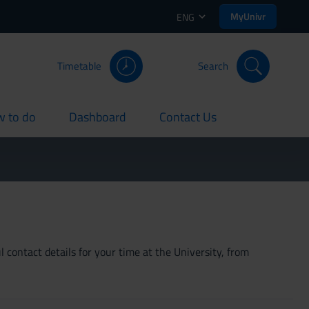
MyUnivr
ENG
Timetable
Search
 to do
Dashboard
Contact Us
rent
current
current
 contact details for your time at the University, from