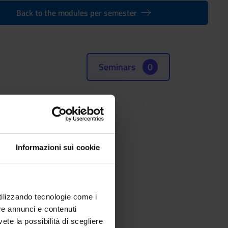
Back to the modules per semester
Seminars
0
(SSD)
RY
Informazioni sui cookie
utilizzando tecnologie come i
re annunci e contenuti
vete la possibilità di scegliere