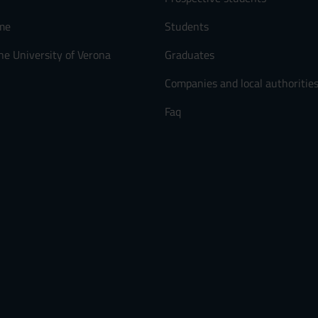
me
Students
he University of Verona
Graduates
Companies and local authoritie
Faq