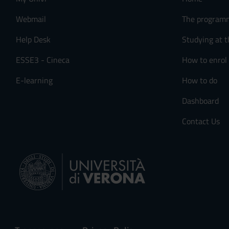
n
s
Webmail
The program
e
Help Desk
Studying at t
n
s
ESSE3 - Cineca
How to enrol
o
E-learning
How to do
Dashboard
Contact Us