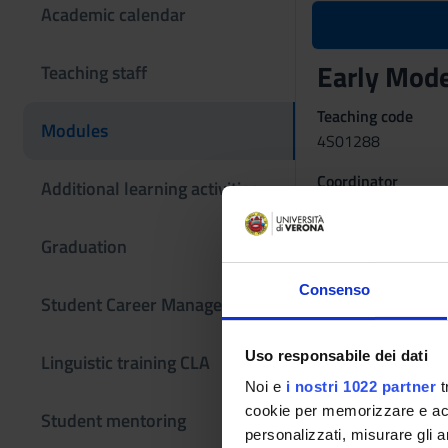
Academic calendar
Early Mode
Teaching staff
Teaching code
Modules
4S01288
Coordinator
Additional learning activities
Alessandro Arcange
Graduation
Language
Italian
Consenso
Student Career Management
Period
semestrino IA dal 
Uso responsabile dei dati
Linguistic training CLA
Learning ou
Noi e
i nostri 1022 partner
t
General history 145
cookie per memorizzare e acce
Student mentoring
personalizzati, misurare gli an